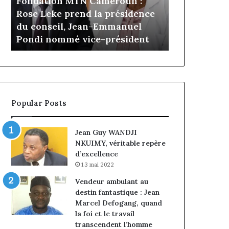
n MTN Cameroun :
il y a 5 jours
Cameroun
e prend la présidence
Gaëtan Debuchy à la têt
:
il, Jean-Emmanuel
d’Advans Cameroun : le 
le
mmé vice-président
de la croissance sous dis
choix
de
la
croissance
sous
discipline
Popular Posts
Jean Guy WANDJI
NKUIMY, véritable repère
d’excellence
13 mai 2022
Vendeur ambulant au
destin fantastique : Jean
Marcel Defogang, quand
la foi et le travail
transcendent l’homme