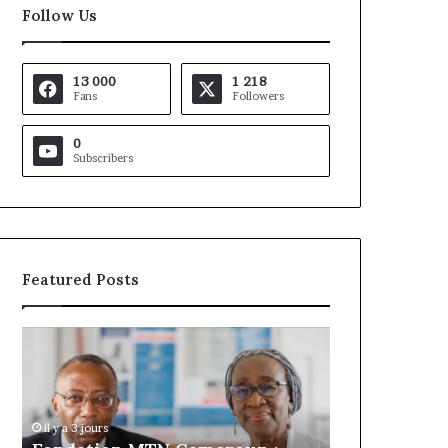
Follow Us
13 000
1 218
Fans
Followers
0
Subscribers
Featured Posts
Gaëtan
Debuchy
à
la
tête
d’Advans