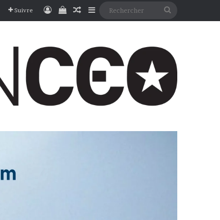
Connexion
Voir votre panier
Article Aléatoire
Sidebar (barre latérale)
Rechercher
Suivre