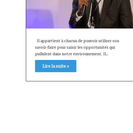
Il appartient à chacun de pouvoir utiliser son
savoir-faire pour saisir les opportunités qui
pullulent dans notre environnement. Il…
Lire la suite »
Afri
Insurance
et
AfriLife
il y a 1 semaine
Insurance
Afri Insurance et AfriLife
: