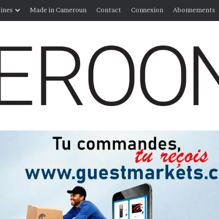
ines
Made in Cameroun
Contact
Connexion
Abonnements