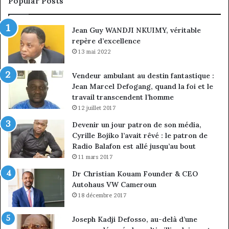
Popular Posts
discipline
du
ma
Jean Guy WANDJI NKUIMY, véritable
de
repère d’excellence
en
13 mai 2022
Vendeur ambulant au destin fantastique :
Jean Marcel Defogang, quand la foi et le
travail transcendent l’homme
12 juillet 2017
Devenir un jour patron de son média,
Cyrille Bojiko l’avait rêvé : le patron de
Radio Balafon est allé jusqu’au bout
11 mars 2017
Dr Christian Kouam Founder & CEO
Autohaus VW Cameroun
18 décembre 2017
Joseph Kadji Defosso, au-delà d’une