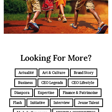
Looking For More?
Actualité
Art & Culture
Brand Story
Business
CEO Legends
CEO Lifestyle
Diaspora
Expertise
Finance & Patrimoine
Flash
Initiative
Interview
Jeune Talent