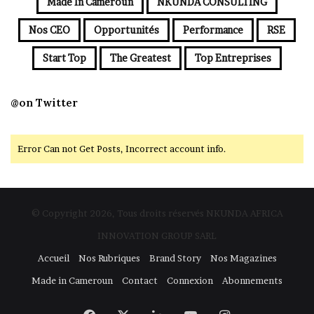
Made In Cameroun
NKUNDA CONSULTING
Nos CEO
Opportunités
Performance
RSE
Start Top
The Greatest
Top Entreprises
@on Twitter
Error Can not Get Posts, Incorrect account info.
© Copyright 2026, Tous droits réservés NKUNDA AFRICA
INNOVATION GROUP SARL
Accueil
Nos Rubriques
Brand Story
Nos Magazines
Made in Cameroun
Contact
Connexion
Abonnements