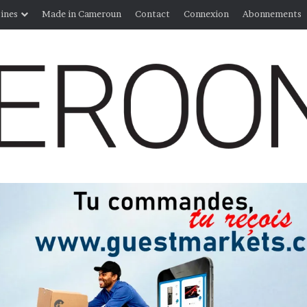
ines
Made in Cameroun
Contact
Connexion
Abonnements