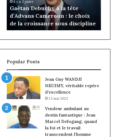
Daya Tchangoum passe de
Ins
Tchangoum
Philipp
ête
l’expérience client à la
nom
passe
Kanga
e choix
conquête du marché des
int
de
nommé
iscipline
entreprises
Nor
l’expérience
Directe
client
Généra
à
par
la
intérim
conquête
fin
du
de
Popular Posts
marché
mandat
des
pour
entreprises
Norber
Jean Guy WANDJI
Ngniwa
NKUIMY, véritable repère
d’excellence
13 mai 2022
Vendeur ambulant au
destin fantastique : Jean
Marcel Defogang, quand
la foi et le travail
transcendent l’homme