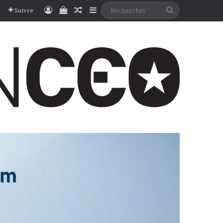
Connexion
Voir votre panier
Article Aléatoire
Sidebar (barre latérale)
Rechercher
Suivre