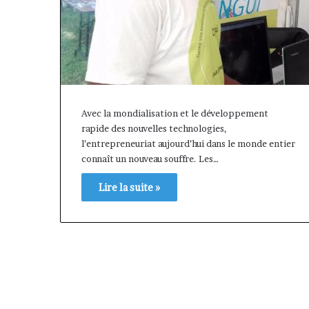
Avec la mondialisation et le développement
rapide des nouvelles technologies,
l’entrepreneuriat aujourd’hui dans le monde entier
connaît un nouveau souffre. Les…
Lire la suite »
« Cette
Fondation
plateforme
MTN
va
Cameroun
contribuer
:
il y a 1 semaine
à
Rose
« Cette plateforme va
il y a 14 
faire
Leke