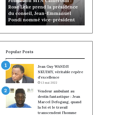
N Cameroun :
il y a 4 jours
Cameroun
nd la présidence
Gaëtan Debuchy à la tête
:
Jean-Emmanuel
d’Advans Cameroun : le choix
le
vice-président
de la croissance sous discipli
choix
de
la
croissance
sous
discipline
Popular Posts
Jean Guy WANDJI
NKUIMY, véritable repère
d’excellence
13 mai 2022
Vendeur ambulant au
destin fantastique : Jean
Marcel Defogang, quand
la foi et le travail
transcendent l’homme