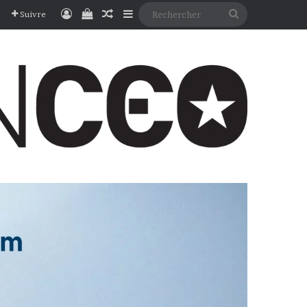
Connexion
Voir votre panier
Article Aléatoire
Sidebar (barre latérale)
Rechercher
Suivre