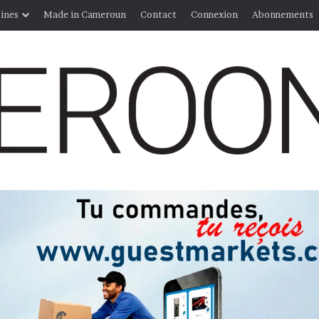
ines
Made in Cameroun
Contact
Connexion
Abonnements