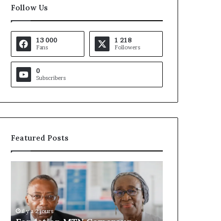
Follow Us
13 000
1 218
Fans
Followers
0
Subscribers
Featured Posts
Gaëtan
Debuchy
à
la
tête
d’Advans