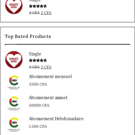
Le
Le
Note
3
CFA
2
CFA
4.00
sur
prix
prix
5
initial
actuel
était :
est :
Top Rated Products
3 CFA.
2 CFA.
Single
Le
Le
Note
3
CFA
2
CFA
4.00
sur
prix
prix
5
Abonnement mensuel
initial
actuel
5500
CFA
était :
est :
3 CFA.
2 CFA.
Abonnement annuel
50000
CFA
Abonnement Hebdomadaire
1500
CFA