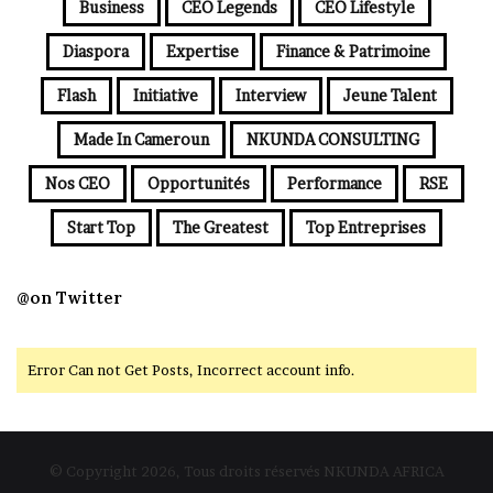
Business
CEO Legends
CEO Lifestyle
Diaspora
Expertise
Finance & Patrimoine
Flash
Initiative
Interview
Jeune Talent
Made In Cameroun
NKUNDA CONSULTING
Nos CEO
Opportunités
Performance
RSE
Start Top
The Greatest
Top Entreprises
@on Twitter
Error Can not Get Posts, Incorrect account info.
© Copyright 2026, Tous droits réservés NKUNDA AFRICA