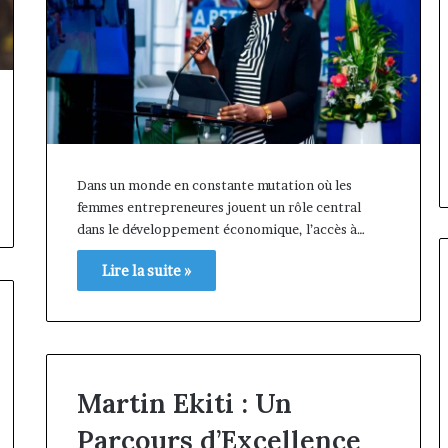
Dans un monde en constante mutation où les
femmes entrepreneures jouent un rôle central
dans le développement économique, l’accès à…
Lire la suite »
Marcelle
Fondation
Monkam
MTN
Siayojie
Cameroun
Martin Ekiti : Un
prend
:
les
Rose
il y a 2 jours
Parcours d’Excellence
commandes
Leke