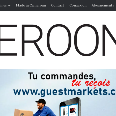
ines
Made in Cameroun
Contact
Connexion
Abonnements