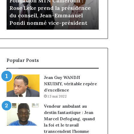
N Cameroun :
il y a 4 jours
Cameroun
nd la présidence
Gaëtan Debuchy à la tête
:
Jean-Emmanuel
d’Advans Cameroun : le choix
le
vice-président
de la croissance sous discipli
choix
de
la
croissance
sous
discipline
Popular Posts
Jean Guy WANDJI
NKUIMY, véritable repère
d’excellence
13 mai 2022
Vendeur ambulant au
destin fantastique : Jean
Marcel Defogang, quand
la foi et le travail
transcendent l’homme