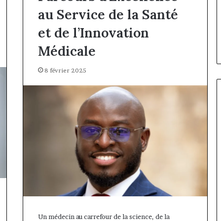
Fondation MT
il y a 4 heures
de
prend
au Service de la Santé
Marcelle Monkam Siayojie
Rose Leke pre
Jumia
la
prend les commandes de Jumia
du conseil, 
Maroc
présidence
et de l’Innovation
Maroc
Pondi nommé 
du
Médicale
conseil,
Jean-
Emmanuel
8 février 2025
Pondi
nommé
vice-
président
Un médecin au carrefour de la science, de la