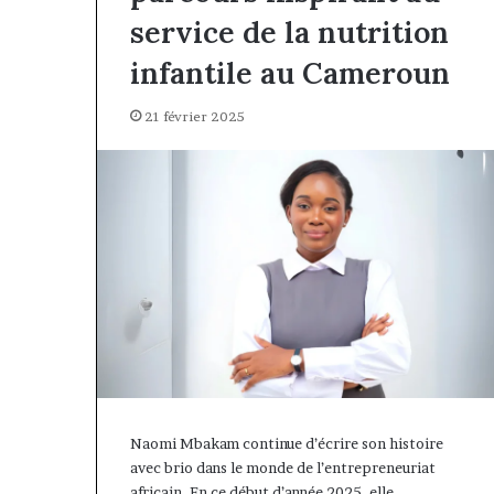
Insurance : Philippe Kanga
Philippe
service de la nutrition
nommé Directeur Général par
Kanga
intérim, fin de mandat pour
nommé
infantile au Cameroun
Norbert Ngniwake
Directeur
Général
21 février 2025
par
intérim,
fin
de
mandat
pour
Norbert
Ngniwake
Naomi Mbakam continue d’écrire son histoire
avec brio dans le monde de l’entrepreneuriat
africain. En ce début d’année 2025, elle…