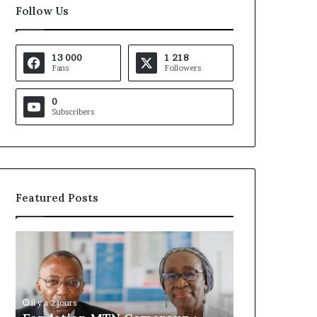
Follow Us
13 000
1 218
Fans
Followers
0
Subscribers
Featured Posts
Gaëtan
Debuchy
à
la
tête
d’Advans