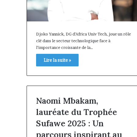
Djoko Yannick, DG d’Africa Univ Tech, joue un rôle
clé dans le secteur technologique face à
l’importance croissante de la…
Lire la suite »
Naomi Mbakam,
Afri
lauréate du Trophée
Insurance
et
Sufawe 2025 : Un
AfriLife
il y a 7 jours
Insurance
Afri Insurance et AfriLife
parcours inspirant au
: