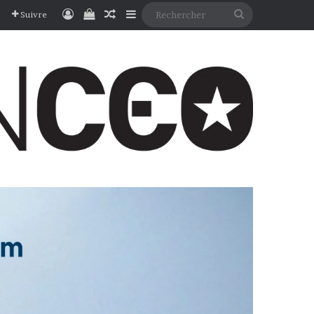
Connexion
Voir votre panier
Article Aléatoire
Sidebar (barre latérale)
Rechercher
Suivre