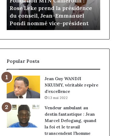
Daya Tchan
il y a 4 jours
Cameroun
Tchangoum
Gaëtan Debuchy à la tête
l’expérience
:
passe
d’Advans Cameroun : le choix
conquête d
le
de
de la croissance sous discipline
entreprises
choix
l’expérience
de
client
la
à
croissance
la
sous
conquête
discipline
du
Popular Posts
marché
des
entreprises
Jean Guy WANDJI
NKUIMY, véritable repère
d’excellence
13 mai 2022
Vendeur ambulant au
destin fantastique : Jean
Marcel Defogang, quand
la foi et le travail
transcendent l’homme