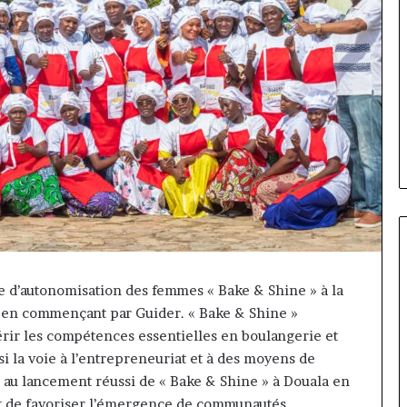
ve d’autonomisation des femmes « Bake & Shine » à la
Fondation
en commençant par Guider. « Bake & Shine »
MTN
ir les compétences essentielles en boulangerie et
Cameroun
si la voie à l’entrepreneuriat et à des moyens de
:
ite au lancement réussi de « Bake & Shine » à Douala en
Rose
il y a 2 jours
Leke
et de favoriser l’émergence de communautés