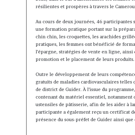
Insurance : Philippe Kanga
il y a 2 heures
hilippe
de
résilientes et prospères à travers le Camerou
nommé Directeur Général par
Marcelle Monk
Kanga
Jumia
intérim, fin de mandat pour
prend les com
nommé
Maroc
Au cours de deux journées, 46 participantes s
Norbert Ngniwake
Maroc
irecteur
une formation pratique portant sur la prépara
énéral
par
chin chin, les croquettes, les arachides grill
ntérim,
pratiques, les femmes ont bénéficié de format
in
l’épargne, stratégies de vente en ligne, ainsi 
de
promotion et le placement de leurs produits.
mandat
pour
Outre le développement de leurs compétences
Norbert
Ngniwake
gratuits de maladies cardiovasculaires telles q
de district de Guider. À l’issue du programme
contenant du matériel essentiel, notamment d
ustensiles de pâtisserie, afin de les aider à 
participante a également reçu un certificat d
présence du sous-préfet de Guider ainsi que d