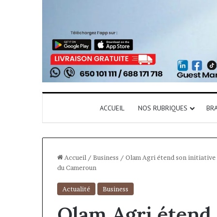
ACCUEIL
NOS RUBRIQUES
BR
Accueil
/
Business
/
Olam Agri étend son initiativ
du Cameroun
Actualité
Business
Olam Agri étend 