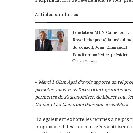
S’exprimant lors de l’événement, le sous-pr
Articles similaires
Fondation MTN Cameroun :
Rose Leke prend la présidenc
du conseil, Jean-Emmanuel
Pondi nommé vice-président
il y a 2 jours
«
Merci à Olam Agri d’avoir apporté un tel pr
payantes, mais vous l’avez offert gratuitement
permettra de s’autonomiser, de libérer tout le
Guider et au Cameroun dans son ensemble.
»
Il a également exhorté les femmes à ne pas m
programme. Il les a encouragées à utiliser cor