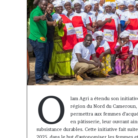
O
lam Agri a étendu son initiati
fri
Marcelle
région du Nord du Cameroun, 
nsurance
Monkam
permettra aux femmes d’acquér
t
Siayojie
en pâtisserie, leur ouvrant ain
friLife
prend
il y a 7 jours
subsistance durables. Cette initiative fait su
nsurance
les
Afri Insurance et AfriLife
commandes
2025, dans le but d’autonomiser les femmes 