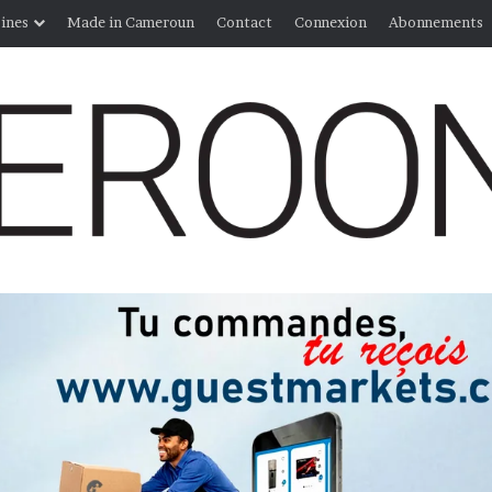
ines
Made in Cameroun
Contact
Connexion
Abonnements