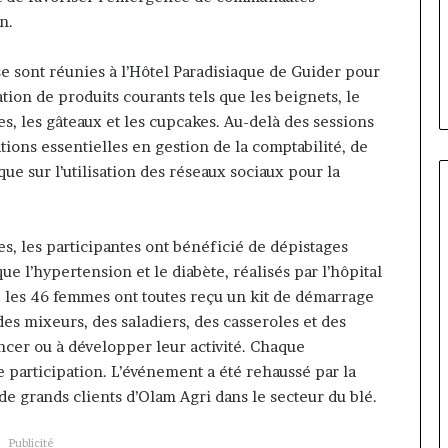
Fondation MTN Cameroun :
prend
n.
am Siayojie
Rose Leke prend la présidence
la
mandes de Jumia
du conseil, Jean-Emmanuel
présidence
e sont réunies à l’Hôtel Paradisiaque de Guider pour
Pondi nommé vice-président
du
tion de produits courants tels que les beignets, le
conseil,
Jean-
ées, les gâteaux et les cupcakes. Au-delà des sessions
Emmanuel
ions essentielles en gestion de la comptabilité, de
Pondi
que sur l’utilisation des réseaux sociaux pour la
nommé
vice-
président
, les participantes ont bénéficié de dépistages
ue l’hypertension et le diabète, réalisés par l’hôpital
, les 46 femmes ont toutes reçu un kit de démarrage
es mixeurs, des saladiers, des casseroles et des
lancer ou à développer leur activité. Chaque
e participation. L’événement a été rehaussé par la
e grands clients d’Olam Agri dans le secteur du blé.
Publicité