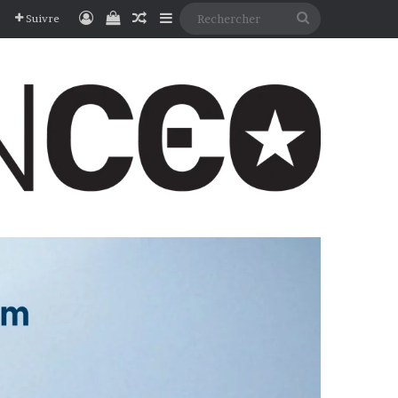
Connexion
Voir votre panier
Article Aléatoire
Sidebar (barre latérale)
Rechercher
Suivre