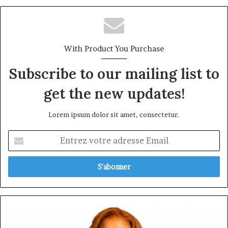
ÉCLORE by Bolanga : à Douala, une
première édition qui investit dans le
leadership avant l’âge adulte
With Product You Purchase
Subscribe to our mailing list to
get the new updates!
Lorem ipsum dolor sit amet, consectetur.
Entrez
votre
adresse
Email
Eva
Mballa,