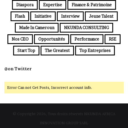
Diaspora
Expertise
Finance & Patrimoine
Flash
Initiative
Interview
Jeune Talent
Made In Cameroun
NKUNDA CONSULTING
Nos CEO
Opportunités
Performance
RSE
Start Top
The Greatest
Top Entreprises
@on Twitter
Error Can not Get Posts, Incorrect account info.
© Copyright 2026, Tous droits réservés NKUNDA AFRICA
INNOVATION GROUP SARL