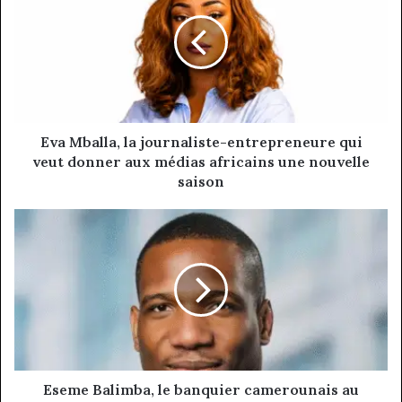
la
journaliste-
entrepreneure
qui
veut
donner
aux
médias
Eva Mballa, la journaliste-entrepreneure qui
africains
veut donner aux médias africains une nouvelle
une
saison
nouvelle
saison
Eseme
Balimba,
le
banquier
camerounais
au
cœur
des
flux
financiers
Eseme Balimba, le banquier camerounais au