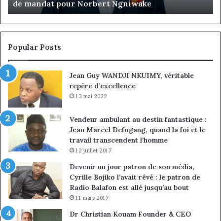
de Jumia Maroc
du
co
Je
Em
Po
Popular Posts
n
vi
Jean Guy WANDJI NKUIMY, véritable
pr
repère d’excellence
13 mai 2022
Vendeur ambulant au destin fantastique :
Jean Marcel Defogang, quand la foi et le
travail transcendent l’homme
12 juillet 2017
Devenir un jour patron de son média,
Cyrille Bojiko l’avait rêvé : le patron de
Radio Balafon est allé jusqu’au bout
11 mars 2017
Dr Christian Kouam Founder & CEO