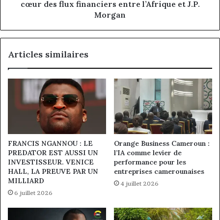
entre
cœur des flux financiers entre l’Afrique et J.P.
l’Afrique
Morgan
et
J.P.
Morgan
Articles similaires
FRANCIS NGANNOU : LE
Orange Business Cameroun :
PREDATOR EST AUSSI UN
l’IA comme levier de
INVESTISSEUR. VENICE
performance pour les
HALL, LA PREUVE PAR UN
entreprises camerounaises
MILLIARD
4 juillet 2026
6 juillet 2026