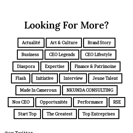
Looking For More?
Actualité
Art & Culture
Brand Story
Business
CEO Legends
CEO Lifestyle
Diaspora
Expertise
Finance & Patrimoine
Flash
Initiative
Interview
Jeune Talent
Made In Cameroun
NKUNDA CONSULTING
Nos CEO
Opportunités
Performance
RSE
Start Top
The Greatest
Top Entreprises
@on Twitter