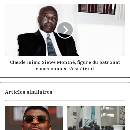
Claude
Juimo
Siewe
Monthé,
figure
du
patronat
camerounais,
s’est
éteint
Claude Juimo Siewe Monthé, figure du patronat
camerounais, s’est éteint
Articles similaires