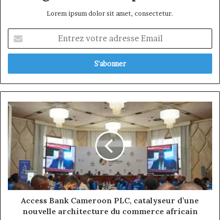
Lorem ipsum dolor sit amet, consectetur.
Entrez
votre
adresse
Email
Access
Bank
Cameroon
PLC,
catalyseur
d’une
nouvelle
architecture
du
commerce
Access Bank Cameroon PLC, catalyseur d’une
africain
nouvelle architecture du commerce africain