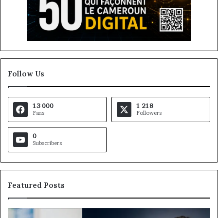
Follow Us
13 000
1 218
Fans
Followers
0
Subscribers
Featured Posts
Gaëtan
M