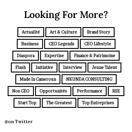
Looking For More?
Actualité
Art & Culture
Brand Story
Business
CEO Legends
CEO Lifestyle
Diaspora
Expertise
Finance & Patrimoine
Flash
Initiative
Interview
Jeune Talent
Made In Cameroun
NKUNDA CONSULTING
Nos CEO
Opportunités
Performance
RSE
Start Top
The Greatest
Top Entreprises
@on Twitter