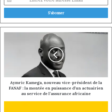
votre
adresse
Email
Aymric
Kamega,
nouveau
vice-
président
de
la
FANAF
:
la
Aymric Kamega, nouveau vice-président de la
montée
FANAF : la montée en puissance d’un actuairien
en
au service de l’assurance africaine
puissance
d’un
Télécommunications
actuairien
: