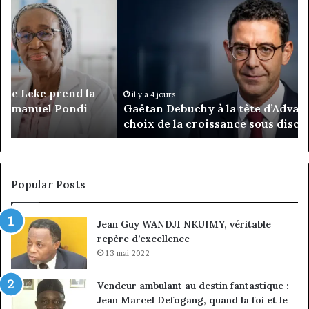
Debuchy
Bu
à
:
la
Ma
tête
Ro
d’Advans
Da
Cameroun
Tc
:
pa
il y a 4 jours
Gaëtan Debuchy à la tête d’Advans Cameroun : le
le
de
choix de la croissance sous discipline
choix
l’
de
cl
la
à
croissance
la
sous
co
Popular Posts
discipline
du
ma
Jean Guy WANDJI NKUIMY, véritable
de
repère d’excellence
en
13 mai 2022
Vendeur ambulant au destin fantastique :
Jean Marcel Defogang, quand la foi et le