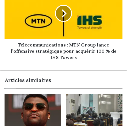
au
MTN
service
Group
de
lance
l’assurance
l’offensive
africaine
stratégique
pour
acquérir
100
Télécommunications : MTN Group lance
%
l’offensive stratégique pour acquérir 100 % de
de
IHS Towers
IHS
Towers
Articles similaires