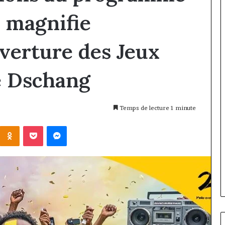
 magnifie
verture des Jeux
e Dschang
Temps de lecture 1 minute
Kontakte
Odnoklassniki
Pocket
Messenger