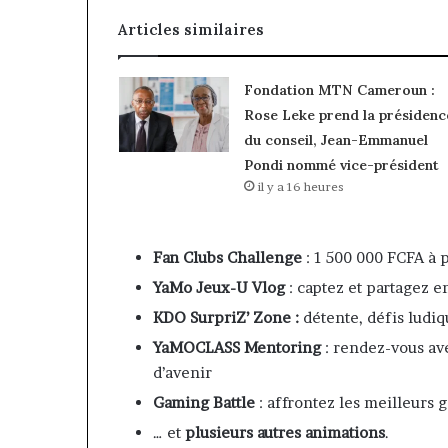
Articles similaires
Fondation MTN Cameroun :
Rose Leke prend la présidenc
du conseil, Jean-Emmanuel
Pondi nommé vice-président
il y a 16 heures
Fan Clubs Challenge
: 1 500 000 FCFA à p
YaMo Jeux-U Vlog
: captez et partagez 
KDO SurpriZ’ Zone :
détente, défis ludiq
YaMOCLASS Mentoring
: rendez-vous ave
d’avenir
Gaming Battle
: affrontez les meilleurs 
… et
plusieurs autres animations
.