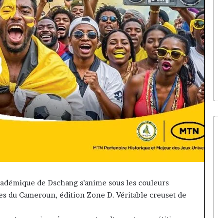
Fondation
MTN
 académique de Dschang s’anime sous les couleurs
Cameroun
res du Cameroun, édition Zone D. Véritable creuset de
:
Rose
orme va
il y a 16 heures
Leke