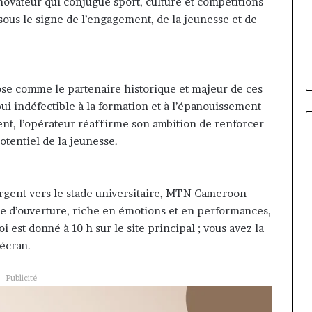
ire évoluer le
Fondation MTN Cameroun :
vateur qui conjugue sport, culture et compétitions
prend
r la diaspora »
Rose Leke prend la présidence
sous le signe de l’engagement, de la jeunesse et de
la
e confie sur
du conseil, Jean-Emmanuel
présidence
oun com
Pondi nommé vice-président
du
conseil,
Jean-
se comme le partenaire historique et majeur de ces
Emmanuel
ui indéfectible à la formation et à l’épanouissement
Pondi
nt, l’opérateur réaffirme son ambition de renforcer
nommé
potentiel de la jeunesse.
vice-
président
ergent vers le stade universitaire, MTN Cameroon
nie d’ouverture, riche en émotions et en performances,
 est donné à 10 h sur le site principal ; vous avez la
 écran.
Publicité