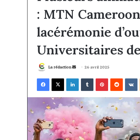
: MTN Cameroon
lacérémonie d’ou
Universitaires d
Envoyer
La rédaction
26 avril 2025
un
Facebook
X
Linkedin
Tumblr
Pinterest
Reddit
V
courriel