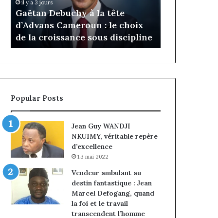
Daya Tchan
il y a 3 jours
Cameroun
Tchangoum
Gaëtan Debuchy à la tête
l’expérience
:
passe
d’Advans Cameroun : le choix
conquête d
le
de
de la croissance sous discipline
entreprises
choix
l’expérience
de
client
la
à
croissance
la
sous
conquête
discipline
du
Popular Posts
marché
des
entreprises
Jean Guy WANDJI
NKUIMY, véritable repère
d’excellence
13 mai 2022
Vendeur ambulant au
destin fantastique : Jean
Marcel Defogang, quand
la foi et le travail
transcendent l’homme