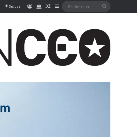
Connexion
Voir votre panier
Article Aléatoire
Sidebar (barre latérale)
Rechercher
Suivre