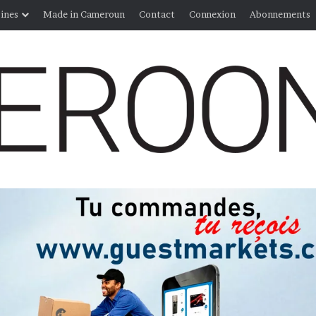
ines
Made in Cameroun
Contact
Connexion
Abonnements