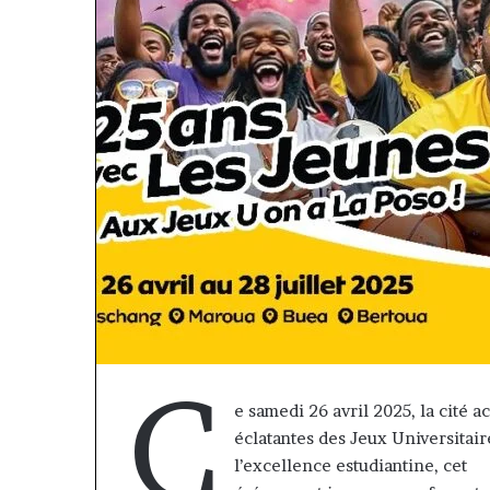
« Cette
C
plateforme
e samedi 26 avril 2025, la cité
va
éclatantes des Jeux Universitai
contribuer
il y a 1 semaine
à
« Cette platef
l’excellence estudiantine, cet
faire