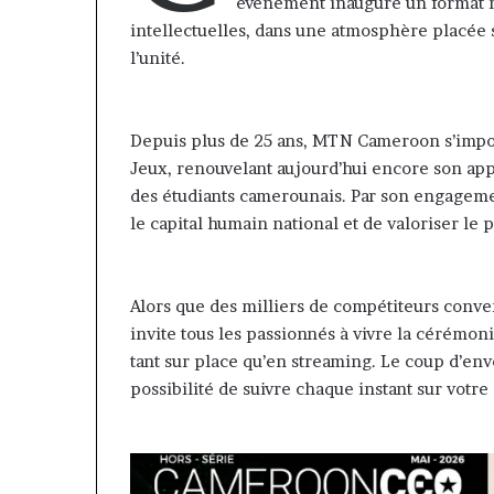
contribuer à fa
événement inaugure un format no
évoluer
regard porté su
intellectuelles, dans une atmosphère placée 
le
samir Bouzidi s
l’unité.
regard
jesuisaucamer
porté
sur
la
Depuis plus de 25 ans, MTN Cameroon s’impo
diaspora »
Jeux, renouvelant aujourd’hui encore son app
samir
des étudiants camerounais. Par son engageme
Bouzidi
le capital humain national et de valoriser le 
se
confie
sur
jesuisaucameroun
Alors que des milliers de compétiteurs conv
com
invite tous les passionnés à vivre la cérémo
tant sur place qu’en streaming. Le coup d’envoi
possibilité de suivre chaque instant sur votre