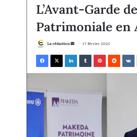
L’Avant-Garde de
Patrimoniale en 
Envoyer
La rédaction
17 février 2025
un
Facebook
X
Linkedin
Tumblr
Pinterest
Reddit
V
courriel