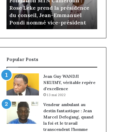
Fondation MTN Cameroun :
il y a 5 jours
prend
Cameroun
Rose Leke prend la présidence
Gaëtan Debu
la
:
a
du conseil, Jean-Emmanuel
d’Advans Ca
présidence
le
Pondi nommé vice-président
de la croiss
du
choix
conseil,
de
Jean-
la
Emmanuel
croissance
Pondi
sous
nommé
discipline
Popular Posts
vice-
président
Jean Guy WANDJI
NKUIMY, véritable repère
d’excellence
13 mai 2022
Vendeur ambulant au
destin fantastique : Jean
Marcel Defogang, quand
la foi et le travail
transcendent l’homme