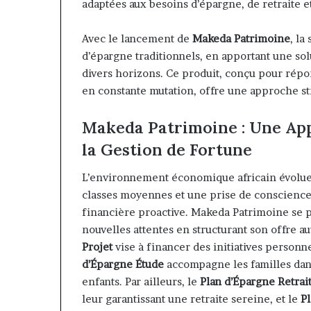
Insurance : Ph
adaptées aux besoins d’épargne, de retraite e
Philippe
nommé Directe
Kanga
intérim, fin d
Avec le lancement de
Makeda Patrimoine
, la
nommé
Norbert Ngniw
Directeur
d’épargne traditionnels, en apportant une sol
Général
divers horizons. Ce produit, conçu pour ré
par
en constante mutation, offre une approche st
intérim,
fin
Makeda Patrimoine : Une App
de
mandat
la Gestion de Fortune
pour
Norbert
L’environnement économique africain évolue
Ngniwake
classes moyennes et une prise de conscience 
financière proactive. Makeda Patrimoine se
nouvelles attentes en structurant son offre au
Projet
vise à financer des initiatives personn
d’Épargne Étude
accompagne les familles dans l
enfants. Par ailleurs, le
Plan d’Épargne Retrai
leur garantissant une retraite sereine, et le
P