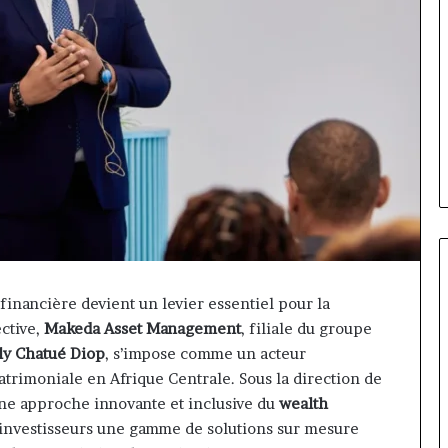
financière devient un levier essentiel pour la
ective,
Makeda Asset Management
, filiale du groupe
Marcelle
ly Chatué Diop
, s’impose comme un acteur
Monkam
atrimoniale en Afrique Centrale. Sous la direction de
Siayojie
prend
une approche innovante et inclusive du
wealth
les
et AfriLife
s investisseurs une gamme de solutions sur mesure
commandes