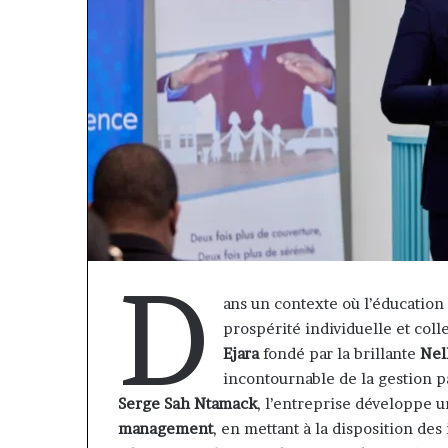
D
ans un contexte où l’éducation 
prospérité individuelle et coll
Afri
Ejara
fondé par la brillante
Nel
Insurance
incontournable de la gestion p
et
AfriLife
Serge Sah Ntamack
, l’entreprise développe 
il y a 1 semaine
Insurance
Afri Insurance 
management
, en mettant à la disposition de
: