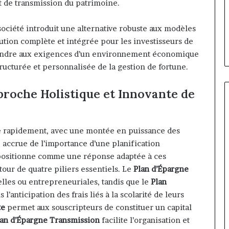
ilippe Kanga
t de transmission du patrimoine.
il y a 1 jour
de
ur Général par
Marcelle Monkam Siayojie
Jumia
e mandat pour
prend les commandes de Jumi
 société introduit une alternative robuste aux modèles
Maroc
ake
Maroc
ution complète et intégrée pour les investisseurs de
pondre aux exigences d’un environnement économique
ructurée et personnalisée de la gestion de fortune.
roche Holistique et Innovante de
 rapidement, avec une montée en puissance des
accrue de l’importance d’une planification
 positionne comme une réponse adaptée à ces
tour de quatre piliers essentiels. Le
Plan d’Épargne
elles ou entrepreneuriales, tandis que le
Plan
’anticipation des frais liés à la scolarité de leurs
te
permet aux souscripteurs de constituer un capital
lan d’Épargne Transmission
facilite l’organisation et