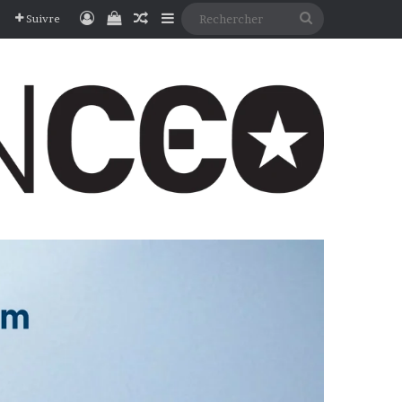
Connexion
Voir votre panier
Article Aléatoire
Sidebar (barre latérale)
Rechercher
Suivre