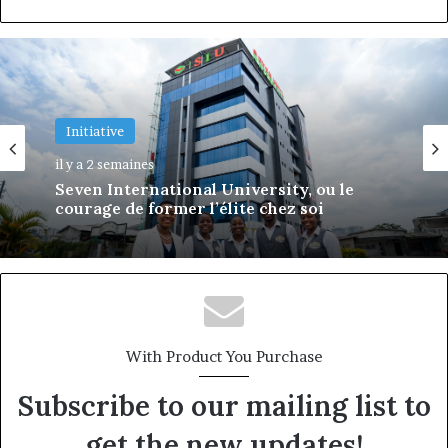
Actualité
Initiative
il y a 2 semaines
il y a 2 semaines
ÉCLORE by Bolanga : à Douala, une
première édition qui investit dans le
Seven International University, ou le
leadership avant l’âge adulte
courage de former l’élite chez soi
With Product You Purchase
Subscribe to our mailing list to
get the new updates!