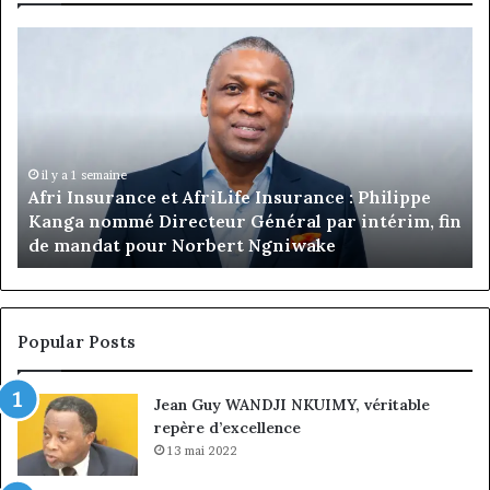
Marcelle
Monkam
Siayojie
prend
les
commandes
de
Jumia
il y a 7 heures
in
Marcelle Monkam Siayojie prend les commandes
Maroc
de Jumia Maroc
Popular Posts
Jean Guy WANDJI NKUIMY, véritable
repère d’excellence
13 mai 2022