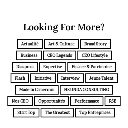
Looking For More?
Actualité
Art & Culture
Brand Story
Business
CEO Legends
CEO Lifestyle
Diaspora
Expertise
Finance & Patrimoine
Flash
Initiative
Interview
Jeune Talent
Made In Cameroun
NKUNDA CONSULTING
Nos CEO
Opportunités
Performance
RSE
Start Top
The Greatest
Top Entreprises