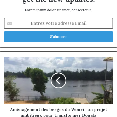
Lorem ipsum dolor sit amet, consectetur.
Entrez
votre
adresse
Email
Aménagement
des
berges
du
Wouri
:
un
projet
ambitieux
pour
Aménagement des berges du Wouri : un projet
transformer
ambitieux pour transformer Douala