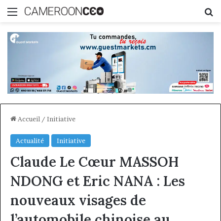
Menu
R
Accueil
/
Initiative
Actualité
Initiative
Claude Le Cœur MASSOH
NDONG et Eric NANA : Les
nouveaux visages de
l’automobile chinoise au