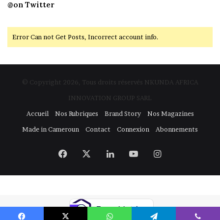
@on Twitter
Error Can not Get Posts, Incorrect account info.
© Copyright 2026, Tous droits réservés NKUNDA AFRICA
INNOVATION GROUP SARL
Accueil
Nos Rubriques
Brand Story
Nos Magazines
Made in Cameroun
Contact
Connexion
Abonnements
Facebook
X
Linkedin
YouTube
Instagram