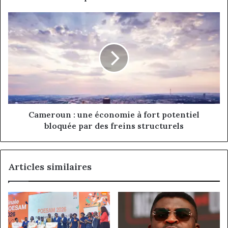
Douala
Cameroun
:
une
économie
à
fort
potentiel
bloquée
par
des
Cameroun : une économie à fort potentiel
freins
bloquée par des freins structurels
structurels
Articles similaires