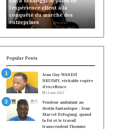
Daya Tchangoum passe de
Insurance :
Tchangoum
Philippe
l’expérience client à la
nommé Dire
passe
Kanga
conquête du marché des
intérim, fi
de
nommé
e
entreprises
Norbert Ng
l’expérience
Directeur
client
Général
à
par
la
intérim,
conquête
fin
du
de
Popular Posts
marché
mandat
des
pour
entreprises
Norbert
Jean Guy WANDJI
Ngniwake
NKUIMY, véritable repère
d’excellence
13 mai 2022
Vendeur ambulant au
destin fantastique : Jean
Marcel Defogang, quand
la foi et le travail
transcendent l’homme