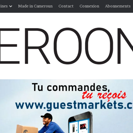
ines
Made in Cameroun
Contact
Connexion
Abonnements