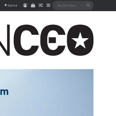
Connexion
Voir votre panier
Article Aléatoire
Sidebar (barre latérale)
Rechercher
Suivre