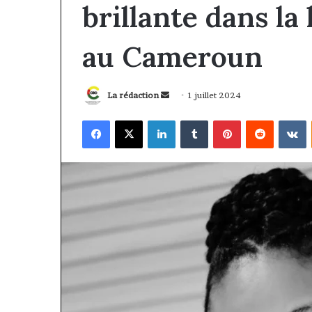
brillante dans la
au Cameroun
Envoyer
La rédaction
1 juillet 2024
un
Facebook
X
Linkedin
Tumblr
Pinterest
Reddit
V
courriel