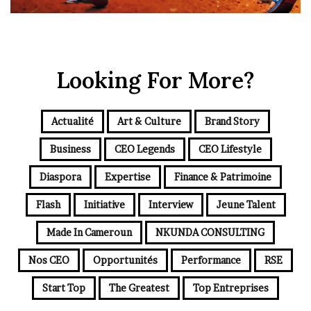
Looking For More?
Actualité
Art & Culture
Brand Story
Business
CEO Legends
CEO Lifestyle
Diaspora
Expertise
Finance & Patrimoine
Flash
Initiative
Interview
Jeune Talent
Made In Cameroun
NKUNDA CONSULTING
Nos CEO
Opportunités
Performance
RSE
Start Top
The Greatest
Top Entreprises