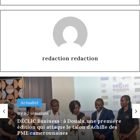
redaction redaction
Actualité
il y a 3 semaines
Actualité
Afriland à Bangui : derrière une
il y a 2 semaines
succursale, l’émergence d’une banque-
corridor