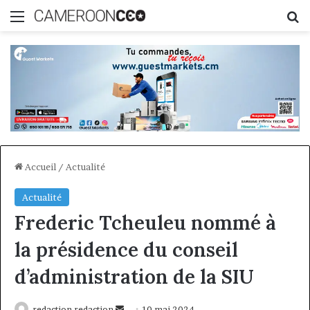
Menu
R
Accueil
/
Actualité
Actualité
Frederic Tcheuleu nommé à
la présidence du conseil
d’administration de la SIU
Envoyer
redaction redaction
10 mai 2024