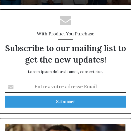
DÉCLIC Business : à Douala, une première
édition qui attaque le talon d’Achille des
PME camerounaises
With Product You Purchase
Subscribe to our mailing list to
get the new updates!
Lorem ipsum dolor sit amet, consectetur.
Entrez
votre
adresse
Email
Yannick