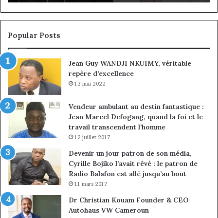
de
cl
la
à
croissance
la
sous
co
Popular Posts
discipline
du
ma
Jean Guy WANDJI NKUIMY, véritable
de
repère d’excellence
en
13 mai 2022
Vendeur ambulant au destin fantastique :
Jean Marcel Defogang, quand la foi et le
travail transcendent l’homme
12 juillet 2017
Devenir un jour patron de son média,
Cyrille Bojiko l’avait rêvé : le patron de
Radio Balafon est allé jusqu’au bout
11 mars 2017
Dr Christian Kouam Founder & CEO
Autohaus VW Cameroun