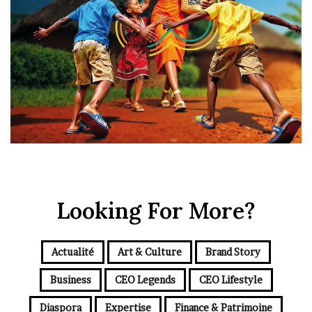
Looking For More?
Actualité
Art & Culture
Brand Story
Business
CEO Legends
CEO Lifestyle
Diaspora
Expertise
Finance & Patrimoine