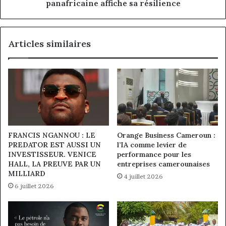
résilience
panafricaine affiche sa résilience
Articles similaires
FRANCIS NGANNOU : LE
Orange Business Cameroun :
PREDATOR EST AUSSI UN
l’IA comme levier de
INVESTISSEUR. VENICE
performance pour les
HALL, LA PREUVE PAR UN
entreprises camerounaises
MILLIARD
4 juillet 2026
6 juillet 2026