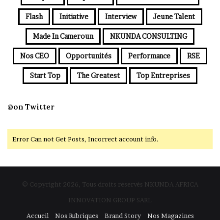
Flash
Initiative
Interview
Jeune Talent
Made In Cameroun
NKUNDA CONSULTING
Nos CEO
Opportunités
Performance
RSE
Start Top
The Greatest
Top Entreprises
@on Twitter
Error Can not Get Posts, Incorrect account info.
© Copyright 2026, Tous droits réservés NKUNDA AFRICA
INNOVATION GROUP SARL
Accueil
Nos Rubriques
Brand Story
Nos Magazines