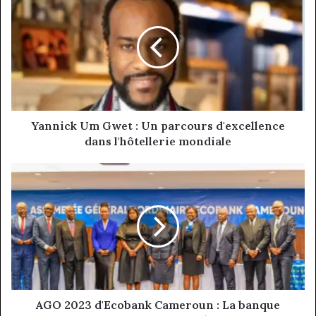
Um
Gwet
:
Un
parcours
d'excellence
dans
l'hôtellerie
mondiale
Yannick Um Gwet : Un parcours d'excellence
dans l'hôtellerie mondiale
AGO
2023
d'Ecobank
Cameroun
:
La
banque
panafricaine
affiche
sa
AGO 2023 d'Ecobank Cameroun : La banque