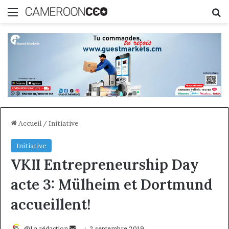
Menu
R
Accueil
/
Initiative
Initiative
VKII Entrepreneurship Day
acte 3: Mülheim et Dortmund
accueillent!
Envoyer
@La rédaction
2 septembre 2019