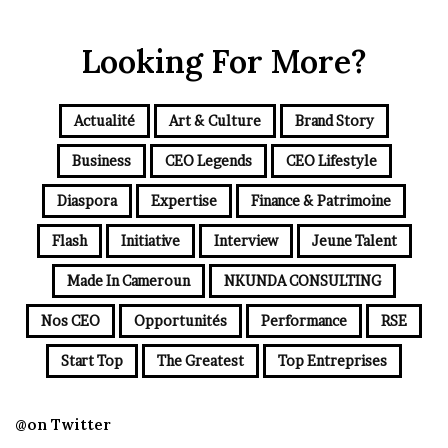
Looking For More?
Actualité
Art & Culture
Brand Story
Business
CEO Legends
CEO Lifestyle
Diaspora
Expertise
Finance & Patrimoine
Flash
Initiative
Interview
Jeune Talent
Made In Cameroun
NKUNDA CONSULTING
Nos CEO
Opportunités
Performance
RSE
Start Top
The Greatest
Top Entreprises
@on Twitter