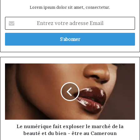
Lorem ipsum dolor sit amet, consectetur.
Entrez
votre
adresse
Email
Le
numérique
fait
exploser
le
marché
de
la
beauté
et
Le numérique fait exploser le marché de la
du
beauté et du bien - être au Cameroun
bien