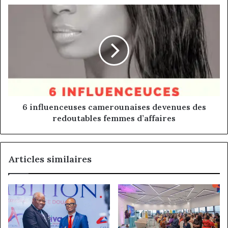
-
6
être
influenceuses
au
camerounaises
Cameroun
devenues
des
redoutables
femmes
d’affaires
6 influenceuses camerounaises devenues des
redoutables femmes d’affaires
Articles similaires