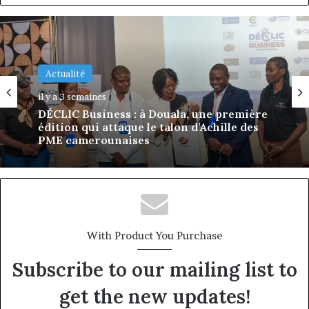
Initiative
29 juin 2026
Actualité
ÉCLORE by Bolanga : trois jours pour
il y a 3 semaines
aider les adolescentes à se connaître,
s’exprimer et construire leur avenir
DÉCLIC Business : à Douala, une première
édition qui attaque le talon d’Achille des
PME camerounaises
With Product You Purchase
Subscribe to our mailing list to
get the new updates!