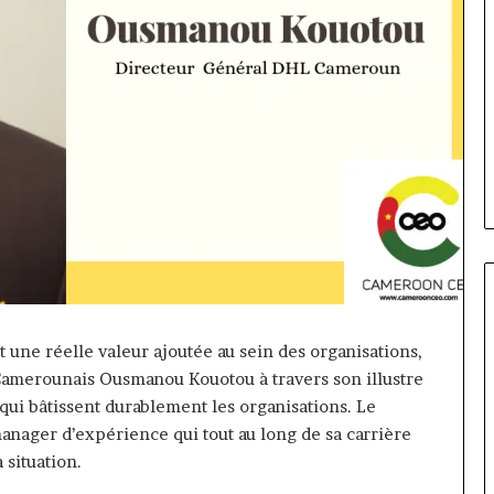
 une réelle valeur ajoutée au sein des organisations,
Gaëtan
e Camerounais Ousmanou Kouotou à travers son illustre
Debuchy
qui bâtissent durablement les organisations. Le
à
nager d’expérience qui tout au long de sa carrière
la
situation.
tête
d’Advans