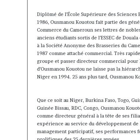
contribuer à faire évoluer le
Fondation MTN
voluer
prend
regard porté sur la diaspora »
Rose Leke pren
e
la
Diplômé de l’École Supérieure des Sciences
samir Bouzidi se confie sur
du conseil, J
egard
présidence
1986, Ousmanou Kouotou fait partie des géné
jesuisaucameroun com
Pondi nommé v
porté
du
Commerce du Cameroun ses lettres de noble
ur
conseil,
anciens étudiants sortis de l’ESSEC de Doual
a
Jean-
iaspora »
Emmanuel
à la Société Anonyme des Brasseries du Came
amir
Pondi
1987 comme attaché commercial. Très rapidem
ouzidi
nommé
groupe et passer directeur commercial pour l
e
vice-
d’Ousmanou Kouotou ne laisse pas la hiérarchi
onfie
président
Niger en 1994. 25 ans plus tard, Ousmanou Ko
ur
esuisaucameroun
com
Que ce soit au Niger, Burkina Faso, Togo, Gu
Guinée Bissau, RDC, Congo, Ousmanou Kouoto
comme directeur général à la tête de ses fili
expérience au service du développement de 
management participatif, ses performances fo
prolifiques des 25 dernières années.