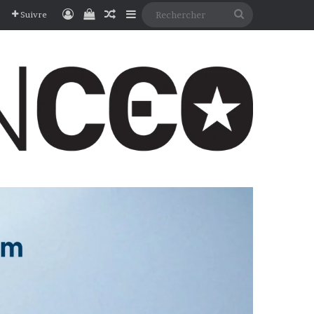
Connexion
Voir votre panier
Article Aléatoire
Sidebar (barre latérale)
Rechercher
Suivre