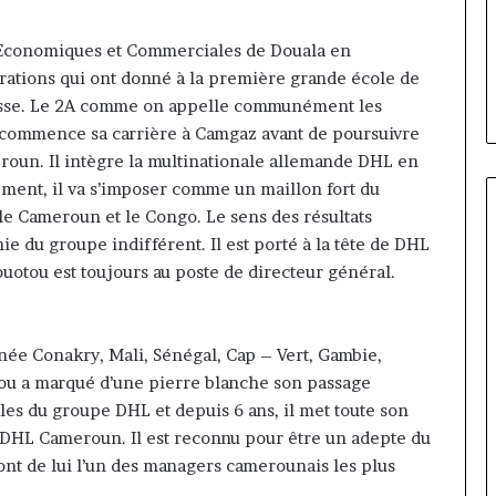
 Cameroun :
il y a 3 jours
Cameroun
d la présidence
Gaëtan Debuchy à la tête
:
 Economiques et Commerciales de Douala en
ean-Emmanuel
d’Advans Cameroun : le choix
le
rations qui ont donné à la première grande école de
ice-président
de la croissance sous disciplin
choix
sse. Le 2A comme on appelle communément les
de
a commence sa carrière à Camgaz avant de poursuivre
la
croissance
roun. Il intègre la multinationale allemande DHL en
sous
ent, il va s’imposer comme un maillon fort du
discipline
e Cameroun et le Congo. Le sens des résultats
e du groupe indifférent. Il est porté à la tête de DHL
uotou est toujours au poste de directeur général.
inée Conakry, Mali, Sénégal, Cap – Vert, Gambie,
u a marqué d’une pierre blanche son passage
ales du groupe DHL et depuis 6 ans, il met toute son
DHL Cameroun. Il est reconnu pour être un adepte du
nt de lui l’un des managers camerounais les plus