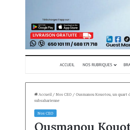
ACCUEIL
NOS RUBRIQUES
BR
Accueil
/
Nos CEO
/
Ousmanou Kouotou, un quart d
subsaharienne
Nos CEO
Ousmanou Kouoto