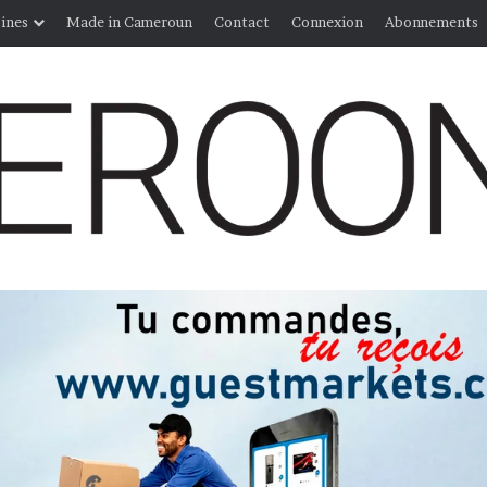
ines
Made in Cameroun
Contact
Connexion
Abonnements