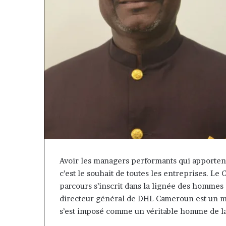
Avoir les managers performants qui apportent
 Cette
Fondation
c’est le souhait de toutes les entreprises. L
plateforme
MTN
parcours s’inscrit dans la lignée des hommes 
va
Cameroun
directeur général de DHL Cameroun est un ma
ontribuer
:
il y a 1 semaine
s’est imposé comme un véritable homme de la 
à
Rose
« Cette plateforme va
il y a 18 heures
aire
Leke