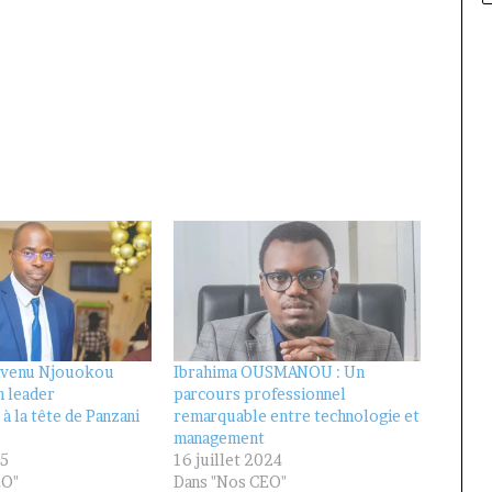
nvenu Njouokou
Ibrahima OUSMANOU : Un
n leader
parcours professionnel
à la tête de Panzani
remarquable entre technologie et
management
25
16 juillet 2024
EO"
Dans "Nos CEO"