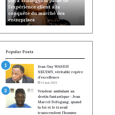
Daya Tchangoum passe de
Insurance :
Tchangoum
Philippe
l’expérience client à la
nommé Dire
passe
Kanga
conquête du marché des
intérim, fi
de
nommé
e
entreprises
Norbert Ng
l’expérience
Directeur
client
Général
à
par
la
intérim,
conquête
fin
du
de
Popular Posts
marché
mandat
des
pour
entreprises
Norbert
Jean Guy WANDJI
Ngniwake
NKUIMY, véritable repère
d’excellence
13 mai 2022
Vendeur ambulant au
destin fantastique : Jean
Marcel Defogang, quand
la foi et le travail
transcendent l’homme