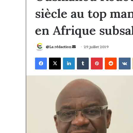
siècle au top m
en Afrique subs
Envoyer
@La rédaction
29 juillet 2019
un
Facebook
X
Linkedin
Tumblr
Pinterest
Reddit
V
courriel