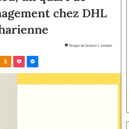
anagement chez DHL
aharienne
Temps de lecture 1 minute
Kontakte
Odnoklassniki
Pocket
Messenger