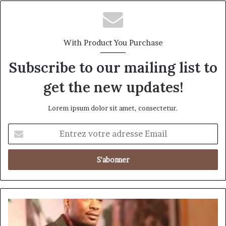
Orange Business Cameroun : l’IA comme
levier de performance pour les
entreprises camerounaises
With Product You Purchase
Subscribe to our mailing list to
get the new updates!
Lorem ipsum dolor sit amet, consectetur.
Entrez
votre
adresse
Email
Louis
Claude
Hermann