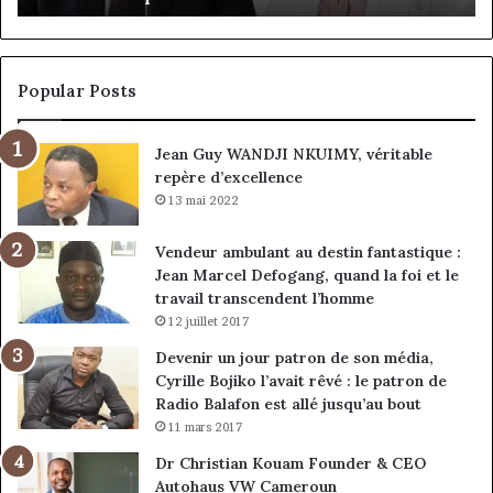
de
cl
la
à
croissance
la
sous
co
Popular Posts
discipline
du
ma
Jean Guy WANDJI NKUIMY, véritable
de
repère d’excellence
en
13 mai 2022
Vendeur ambulant au destin fantastique :
Jean Marcel Defogang, quand la foi et le
travail transcendent l’homme
12 juillet 2017
Devenir un jour patron de son média,
Cyrille Bojiko l’avait rêvé : le patron de
Radio Balafon est allé jusqu’au bout
11 mars 2017
Dr Christian Kouam Founder & CEO
Autohaus VW Cameroun