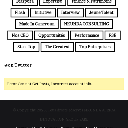
Diaspora
Expertise
Finance & Patrimoine
Flash
Initiative
Interview
Jeune Talent
Made In Cameroun
NKUNDA CONSULTING
Nos CEO
Opportunités
Performance
RSE
Start Top
The Greatest
Top Entreprises
@on Twitter
Error Can not Get Posts, Incorrect account info.
© Copyright 2026, Tous droits réservés NKUNDA AFRICA
INNOVATION GROUP SARL