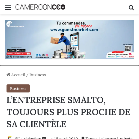
Menu
R
Accueil
/
Business
Business
L’ENTREPRISE SMALTO,
TOUJOURS PLUS PROCHE DE
SA CLIENTÈLE
Envoyer
@La rédaction
15 avril 2019
Temps de lecture 1 minute