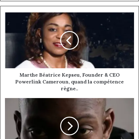
Marthe
Béatrice
Kepseu,
Founder
&
CEO
Powerlink
Cameroun,
quand
la
Marthe Béatrice Kepseu, Founder & CEO
compétence
Powerlink Cameroun, quand la compétence
règne..
règne..
Franck
Mensah
Gampson,
le
génie
du