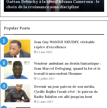
passe de l’expérience client à la conquête du
de
n
marché des entreprises
l’expérience
Di
client
Gé
à
pa
la
in
conquête
fi
Popular Posts
du
de
marché
ma
Jean Guy WANDJI NKUIMY, véritable
des
po
repère d’excellence
entreprises
No
Ng
13 mai 2022
Vendeur ambulant au destin fantastique :
Jean Marcel Defogang, quand la foi et le
travail transcendent l’homme
12 juillet 2017
Devenir un jour patron de son média,
Cyrille Bojiko l’avait rêvé : le patron de
Radio Balafon est allé jusqu’au bout
11 mars 2017