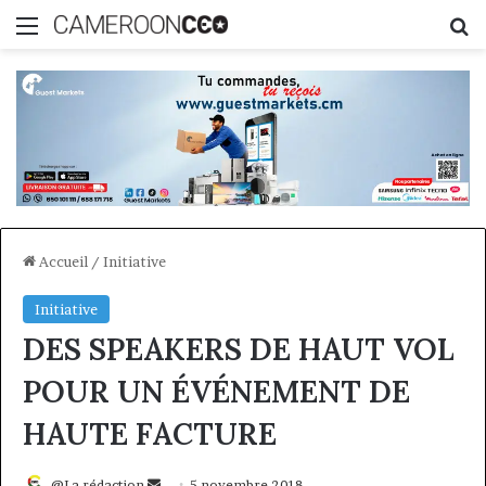
Menu
R
Accueil
/
Initiative
Initiative
DES SPEAKERS DE HAUT VOL
POUR UN ÉVÉNEMENT DE
HAUTE FACTURE
Envoyer
@La rédaction
5 novembre 2018