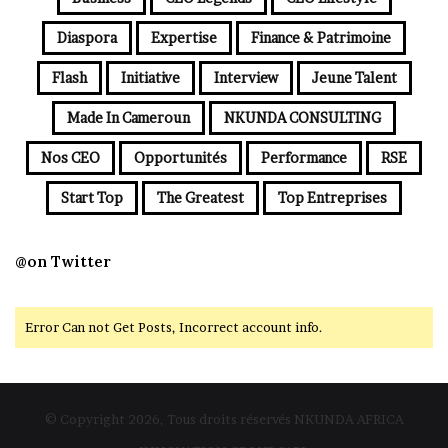
Diaspora
Expertise
Finance & Patrimoine
Flash
Initiative
Interview
Jeune Talent
Made In Cameroun
NKUNDA CONSULTING
Nos CEO
Opportunités
Performance
RSE
Start Top
The Greatest
Top Entreprises
@on Twitter
Error Can not Get Posts, Incorrect account info.
© Copyright 2026, Tous droits réservés NKUNDA AFRICA