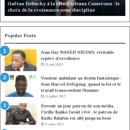
passe de l’expérience client à la conquête du
de
n
marché des entreprises
l’expérience
Di
client
Gé
à
pa
la
in
conquête
fi
Popular Posts
du
de
marché
ma
Jean Guy WANDJI NKUIMY, véritable
des
po
repère d’excellence
entreprises
No
Ng
13 mai 2022
Vendeur ambulant au destin fantastique :
Jean Marcel Defogang, quand la foi et le
travail transcendent l’homme
12 juillet 2017
Devenir un jour patron de son média,
Cyrille Bojiko l’avait rêvé : le patron de
Radio Balafon est allé jusqu’au bout
11 mars 2017