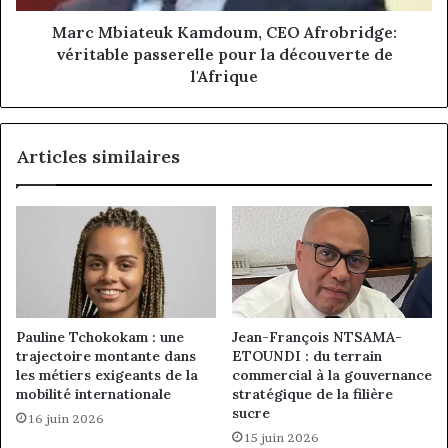
la
découverte
Marc Mbiateuk Kamdoum, CEO Afrobridge:
de
véritable passerelle pour la découverte de
l'Afrique
l'Afrique
Articles similaires
Pauline Tchokokam : une
Jean-François NTSAMA-
trajectoire montante dans
ETOUNDI : du terrain
les métiers exigeants de la
commercial à la gouvernance
mobilité internationale
stratégique de la filière
sucre
16 juin 2026
15 juin 2026