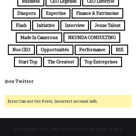
Business
CEO Legends
CEO Lifestyle
Diaspora
Expertise
Finance & Patrimoine
Flash
Initiative
Interview
Jeune Talent
Made In Cameroun
NKUNDA CONSULTING
Nos CEO
Opportunités
Performance
RSE
Start Top
The Greatest
Top Entreprises
@on Twitter
Error Can not Get Posts, Incorrect account info.
© Copyright 2026, Tous droits réservés NKUNDA AFRICA