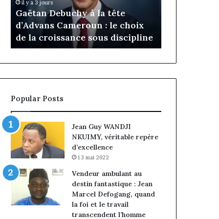
Daya Tchan
il y a 3 jours
Cameroun
Tchangoum
Gaëtan Debuchy à la tête
l’expérience
:
passe
d’Advans Cameroun : le choix
conquête d
le
de
de la croissance sous discipline
entreprises
choix
l’expérience
de
client
la
à
croissance
la
sous
conquête
discipline
du
Popular Posts
marché
des
entreprises
Jean Guy WANDJI
NKUIMY, véritable repère
d’excellence
13 mai 2022
Vendeur ambulant au
destin fantastique : Jean
Marcel Defogang, quand
la foi et le travail
transcendent l’homme