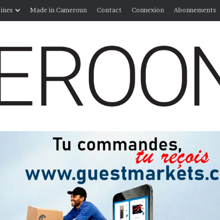
ines
Made in Cameroun
Contact
Connexion
Abonnements