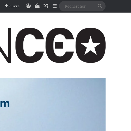
Connexion
Voir votre panier
Article Aléatoire
Sidebar (barre latérale)
Rechercher
Suivre