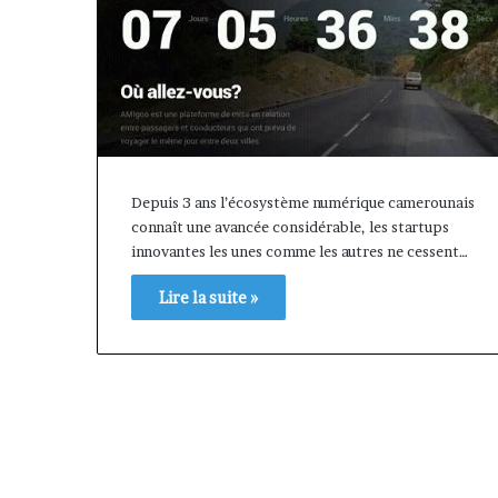
Depuis 3 ans l’écosystème numérique camerounais
connaît une avancée considérable, les startups
innovantes les unes comme les autres ne cessent…
Lire la suite »
« Cette
plateforme
va
contribuer
il y a 1 semaine
à
« Cette platef
faire