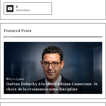
0
Subscribers
Featured Posts
Gaëtan
M
Debuchy
Bu
à
:
la
Ma
tête
Ro
d’Advans
Da
Cameroun
Tc
:
pa
il y a 3 jours
Gaëtan Debuchy à la tête d’Advans Cameroun : le
le
de
choix de la croissance sous discipline
choix
l’
de
cl
la
à
croissance
la