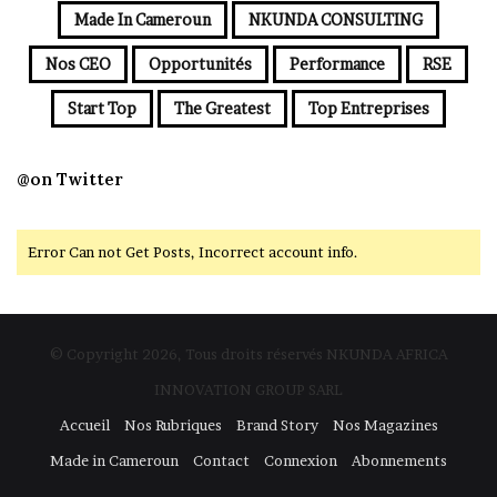
Made In Cameroun
NKUNDA CONSULTING
Nos CEO
Opportunités
Performance
RSE
Start Top
The Greatest
Top Entreprises
@on Twitter
Error Can not Get Posts, Incorrect account info.
© Copyright 2026, Tous droits réservés NKUNDA AFRICA
INNOVATION GROUP SARL
Accueil
Nos Rubriques
Brand Story
Nos Magazines
Made in Cameroun
Contact
Connexion
Abonnements