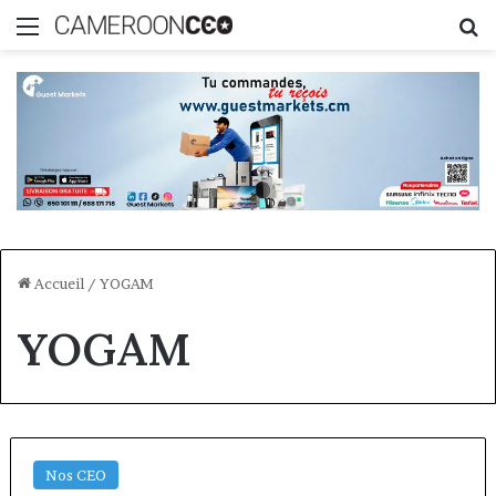
Menu
R
Accueil
/
YOGAM
YOGAM
Nos CEO