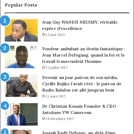
sous
co
Popular Posts
discipline
du
ma
Jean Guy WANDJI NKUIMY, véritable
de
repère d’excellence
en
13 mai 2022
Vendeur ambulant au destin fantastique :
Jean Marcel Defogang, quand la foi et le
travail transcendent l’homme
12 juillet 2017
Devenir un jour patron de son média,
Cyrille Bojiko l’avait rêvé : le patron de
Radio Balafon est allé jusqu’au bout
11 mars 2017
Dr Christian Kouam Founder & CEO
Autohaus VW Cameroun
18 décembre 2017
Joseph Kadji Defosso, au-delà d’une