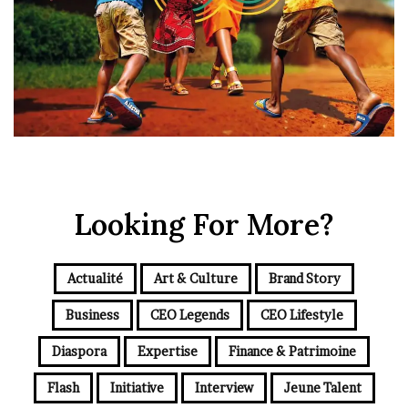
Looking For More?
Actualité
Art & Culture
Brand Story
Business
CEO Legends
CEO Lifestyle
Diaspora
Expertise
Finance & Patrimoine
Flash
Initiative
Interview
Jeune Talent