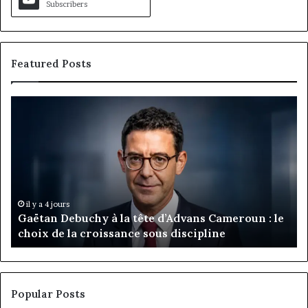
Subscribers
Featured Posts
Gaëtan
M
Debuchy
Bu
à
:
la
Ma
tête
Ro
d’Advans
Da
Cameroun
Tc
:
pa
il y a 4 jours
Gaëtan Debuchy à la tête d’Advans Cameroun : le
le
de
choix de la croissance sous discipline
choix
l’
de
cl
la
à
croissance
la
sous
co
Popular Posts
discipline
du