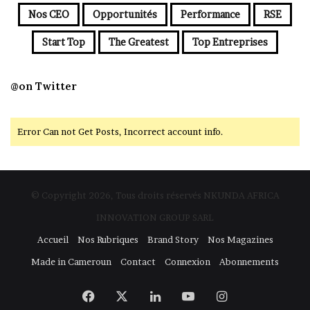
Nos CEO
Opportunités
Performance
RSE
Start Top
The Greatest
Top Entreprises
@on Twitter
Error Can not Get Posts, Incorrect account info.
© Copyright 2026, Tous droits réservés NKUNDA AFRICA
INNOVATION GROUP SARL
Accueil
Nos Rubriques
Brand Story
Nos Magazines
Made in Cameroun
Contact
Connexion
Abonnements
Facebook
X
Linkedin
YouTube
Instagram