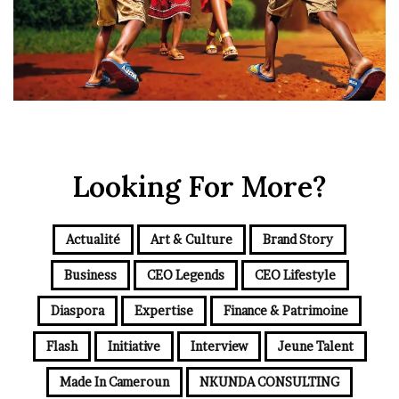
Looking For More?
Actualité
Art & Culture
Brand Story
Business
CEO Legends
CEO Lifestyle
Diaspora
Expertise
Finance & Patrimoine
Flash
Initiative
Interview
Jeune Talent
Made In Cameroun
NKUNDA CONSULTING