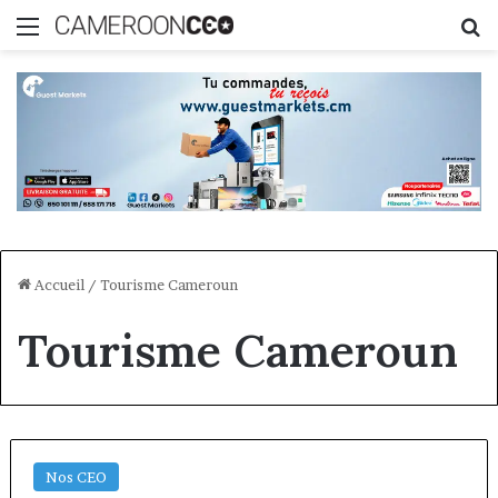
Menu
R
Accueil
/
Tourisme Cameroun
Tourisme Cameroun
Nos CEO