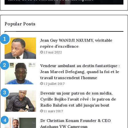
client
à
la
conquête
Popular Posts
du
marché
Jean Guy WANDJI NKUIMY, véritable
des
repère d’excellence
entreprises
13 mai 2022
Vendeur ambulant au destin fantastique :
Jean Marcel Defogang, quand la foi et le
travail transcendent l’homme
12 juillet 2017
Devenir un jour patron de son média,
Cyrille Bojiko l’avait rêvé : le patron de
Radio Balafon est allé jusqu’au bout
11 mars 2017
Dr Christian Kouam Founder & CEO
Autohaus VW Cameroun