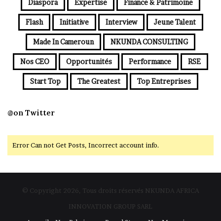
Diaspora
Expertise
Finance & Patrimoine
Flash
Initiative
Interview
Jeune Talent
Made In Cameroun
NKUNDA CONSULTING
Nos CEO
Opportunités
Performance
RSE
Start Top
The Greatest
Top Entreprises
@on Twitter
Error Can not Get Posts, Incorrect account info.
© Copyright 2026, Tous droits réservés NKUNDA AFRICA
INNOVATION GROUP SARL