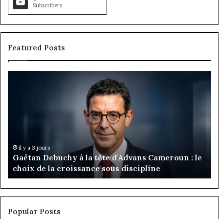
Subscribers
Featured Posts
Gaëtan
M
Debuchy
Bu
à
:
la
Ma
tête
Ro
d’Advans
Da
Cameroun
Tc
:
pa
il y a 3 jours
Gaëtan Debuchy à la tête d’Advans Cameroun : le
le
de
choix de la croissance sous discipline
choix
l’
de
cl
la
à
croissance
la
sous
co
Popular Posts
discipline
du