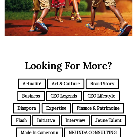
Looking For More?
Actualité
Art & Culture
Brand Story
Business
CEO Legends
CEO Lifestyle
Diaspora
Expertise
Finance & Patrimoine
Flash
Initiative
Interview
Jeune Talent
Made In Cameroun
NKUNDA CONSULTING