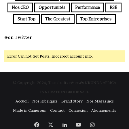
Nos CEO
Opportunités
Performance
RSE
Start Top
The Greatest
Top Entreprises
@on Twitter
Error Can not Get Posts, Incorrect account info.
© Copyright 2026, Tous droits réservés NKUNDA AFRICA
INNOVATION GROUP SARL
Accueil
Nos Rubriques
Brand Story
Nos Magazines
Made in Cameroun
Contact
Connexion
Abonnements
Facebook
X
Linkedin
YouTube
Instagram