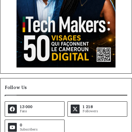
Follow Us
13 000
1 218
Fans
Followers
0
Subscribers