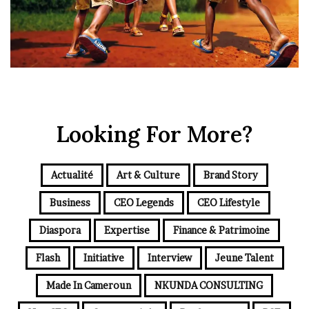
Looking For More?
Actualité
Art & Culture
Brand Story
Business
CEO Legends
CEO Lifestyle
Diaspora
Expertise
Finance & Patrimoine
Flash
Initiative
Interview
Jeune Talent
Made In Cameroun
NKUNDA CONSULTING