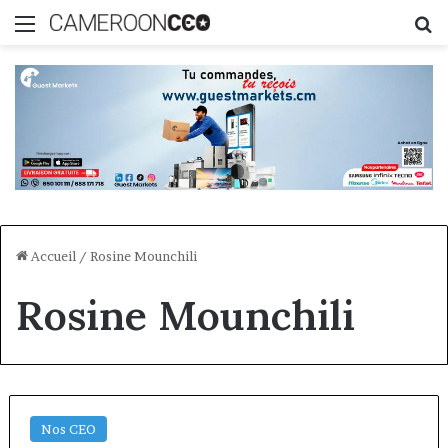
Menu
R
Accueil
/
Rosine Mounchili
Rosine Mounchili
Nos CEO