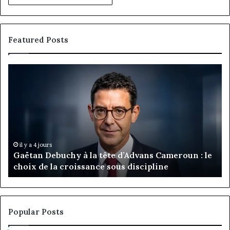
Featured Posts
Gaëtan
M
Debuchy
Bu
à
:
la
Ma
tête
Ro
d’Advans
Da
Cameroun
Tc
:
pa
il y a 4 jours
Gaëtan Debuchy à la tête d’Advans Cameroun : le
le
de
choix de la croissance sous discipline
choix
l’
de
cl
la
à
croissance
la
sous
co
Popular Posts
discipline
du