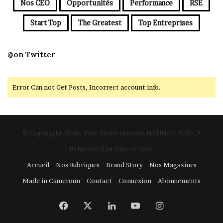
Nos CEO
Opportunités
Performance
RSE
Start Top
The Greatest
Top Entreprises
@on Twitter
Error Can not Get Posts, Incorrect account info.
© Copyright 2026, Tous droits réservés NKUNDA AFRICA
INNOVATION GROUP SARL
Accueil
Nos Rubriques
Brand Story
Nos Magazines
Made in Cameroun
Contact
Connexion
Abonnements
Facebook
X
Linkedin
YouTube
Instagram