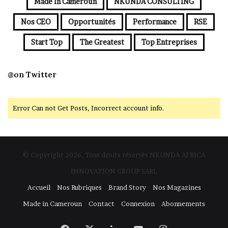
Made In Cameroun
NKUNDA CONSULTING
Nos CEO
Opportunités
Performance
RSE
Start Top
The Greatest
Top Entreprises
@on Twitter
Error Can not Get Posts, Incorrect account info.
© Copyright 2026, Tous droits réservés NKUNDA AFRICA
INNOVATION GROUP SARL
Accueil
Nos Rubriques
Brand Story
Nos Magazines
Made in Cameroun
Contact
Connexion
Abonnements