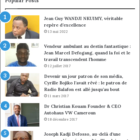
Popular Posts
discipline
du
ma
Jean Guy WANDJI NKUIMY, véritable
de
repère d’excellence
en
13 mai 2022
Vendeur ambulant au destin fantastique :
Jean Marcel Defogang, quand la foi et le
travail transcendent l’homme
12 juillet 2017
Devenir un jour patron de son média,
Cyrille Bojiko l’avait rêvé : le patron de
Radio Balafon est allé jusqu’au bout
11 mars 2017
Dr Christian Kouam Founder & CEO
Autohaus VW Cameroun
18 décembre 2017
Joseph Kadji Defosso, au-delà d’une