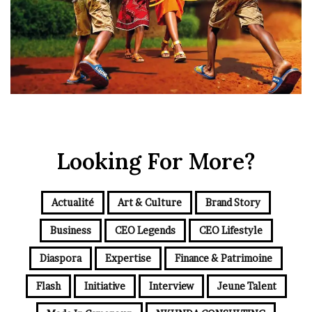
Looking For More?
Actualité
Art & Culture
Brand Story
Business
CEO Legends
CEO Lifestyle
Diaspora
Expertise
Finance & Patrimoine
Flash
Initiative
Interview
Jeune Talent