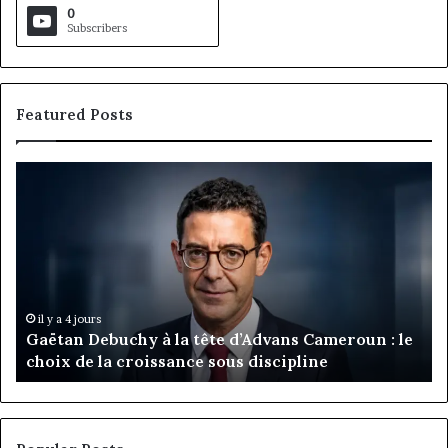
0
Subscribers
Featured Posts
Gaëtan
M
Debuchy
Bu
à
:
la
Ma
tête
Ro
d’Advans
Da
Cameroun
Tc
:
pa
il y a 4 jours
Gaëtan Debuchy à la tête d’Advans Cameroun : le
le
de
choix de la croissance sous discipline
choix
l’
de
cl
la
à
croissance
la
sous
co