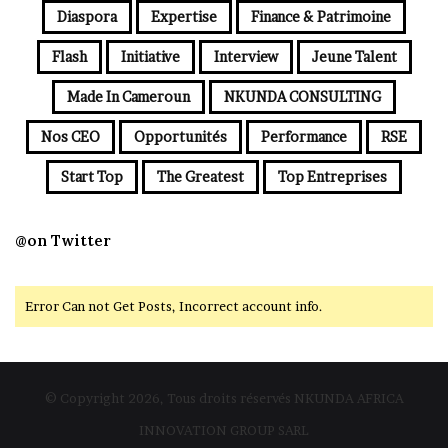
Diaspora
Expertise
Finance & Patrimoine
Flash
Initiative
Interview
Jeune Talent
Made In Cameroun
NKUNDA CONSULTING
Nos CEO
Opportunités
Performance
RSE
Start Top
The Greatest
Top Entreprises
@on Twitter
Error Can not Get Posts, Incorrect account info.
© Copyright 2026, Tous droits réservés NKUNDA AFRICA
INNOVATION GROUP SARL