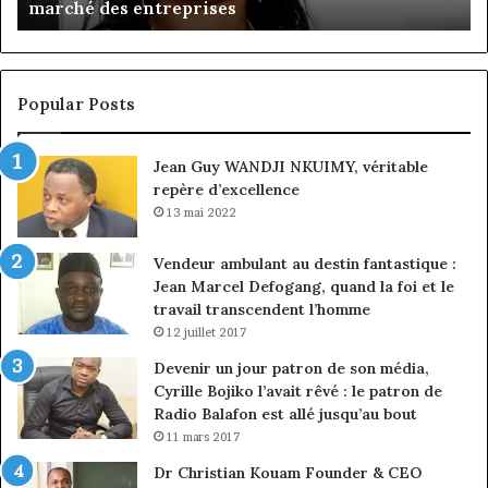
marché des entreprises
l’expérience
Di
client
Gé
à
pa
la
in
conquête
fi
Popular Posts
du
de
marché
ma
Jean Guy WANDJI NKUIMY, véritable
des
po
repère d’excellence
entreprises
No
Ng
13 mai 2022
Vendeur ambulant au destin fantastique :
Jean Marcel Defogang, quand la foi et le
travail transcendent l’homme
12 juillet 2017
Devenir un jour patron de son média,
Cyrille Bojiko l’avait rêvé : le patron de
Radio Balafon est allé jusqu’au bout
11 mars 2017
Dr Christian Kouam Founder & CEO