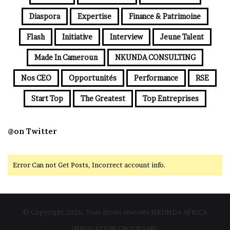
Diaspora
Expertise
Finance & Patrimoine
Flash
Initiative
Interview
Jeune Talent
Made In Cameroun
NKUNDA CONSULTING
Nos CEO
Opportunités
Performance
RSE
Start Top
The Greatest
Top Entreprises
@on Twitter
Error Can not Get Posts, Incorrect account info.
© Copyright 2026, Tous droits réservés NKUNDA AFRICA
INNOVATION GROUP SARL