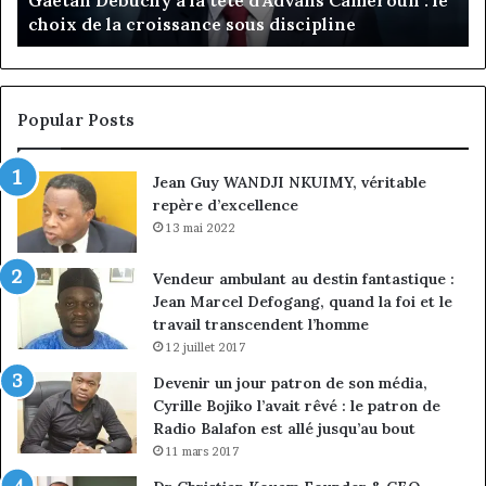
choix de la croissance sous discipline
choix
l’
de
cl
la
à
croissance
la
sous
co
Popular Posts
discipline
du
ma
Jean Guy WANDJI NKUIMY, véritable
de
repère d’excellence
en
13 mai 2022
Vendeur ambulant au destin fantastique :
Jean Marcel Defogang, quand la foi et le
travail transcendent l’homme
12 juillet 2017
Devenir un jour patron de son média,
Cyrille Bojiko l’avait rêvé : le patron de
Radio Balafon est allé jusqu’au bout
11 mars 2017