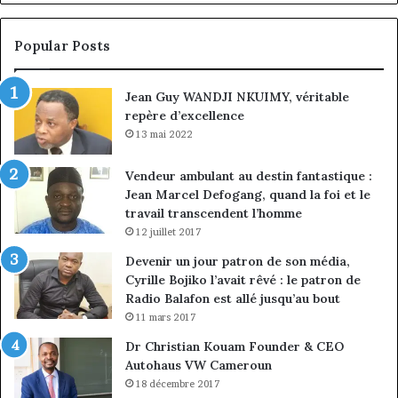
Jean-
la
Emmanuel
cr
Pondi
so
Popular Posts
nommé
di
vice-
Jean Guy WANDJI NKUIMY, véritable
président
repère d’excellence
13 mai 2022
Vendeur ambulant au destin fantastique :
Jean Marcel Defogang, quand la foi et le
travail transcendent l’homme
12 juillet 2017
Devenir un jour patron de son média,
Cyrille Bojiko l’avait rêvé : le patron de
Radio Balafon est allé jusqu’au bout
11 mars 2017
Dr Christian Kouam Founder & CEO
Autohaus VW Cameroun
18 décembre 2017