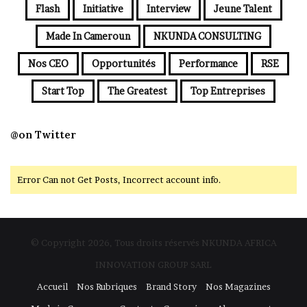
Flash
Initiative
Interview
Jeune Talent
Made In Cameroun
NKUNDA CONSULTING
Nos CEO
Opportunités
Performance
RSE
Start Top
The Greatest
Top Entreprises
@on Twitter
Error Can not Get Posts, Incorrect account info.
© Copyright 2026, Tous droits réservés NKUNDA AFRICA
INNOVATION GROUP SARL
Accueil
Nos Rubriques
Brand Story
Nos Magazines