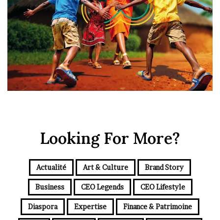
Looking For More?
Actualité
Art & Culture
Brand Story
Business
CEO Legends
CEO Lifestyle
Diaspora
Expertise
Finance & Patrimoine