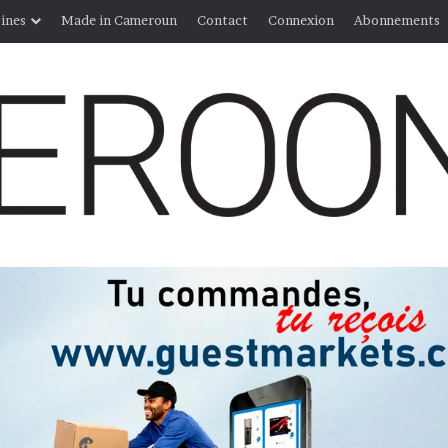
ines
Made in Cameroun
Contact
Connexion
Abonnements