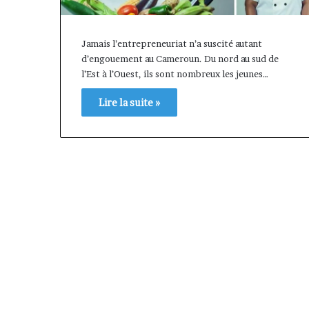
Jamais l’entrepreneuriat n’a suscité autant
d’engouement au Cameroun. Du nord au sud de
l’Est à l’Ouest, ils sont nombreux les jeunes…
Lire la suite »
Richard
Junior
Homsi
Kue,
de
la