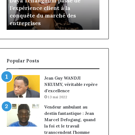
aya Tchangoum passe de
Insurance : Phil
angoum
Philippe
’expérience client à la
nommé Directeur
se
Kanga
onquête du marché des
intérim, fin de 
nommé
ntreprises
Norbert Ngniwak
périence
Directeur
nt
Général
par
intérim,
quête
fin
de
Popular Posts
ché
mandat
pour
reprises
Norbert
Jean Guy WANDJI
Ngniwake
NKUIMY, véritable repère
d’excellence
13 mai 2022
Vendeur ambulant au
destin fantastique : Jean
Marcel Defogang, quand
la foi et le travail
transcendent l’homme