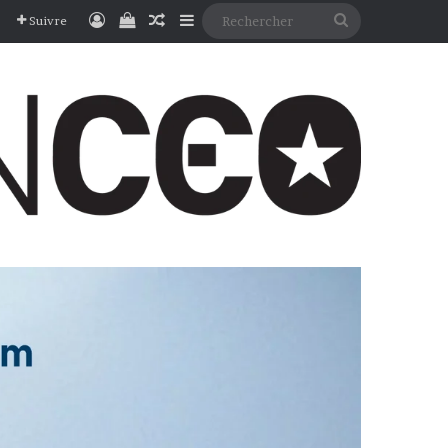
Connexion
Voir votre panier
Article Aléatoire
Sidebar (barre latérale)
Rechercher
Suivre