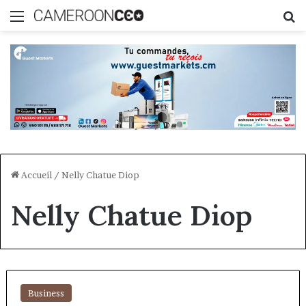
Menu
R
Accueil
/
Nelly Chatue Diop
Nelly Chatue Diop
Business