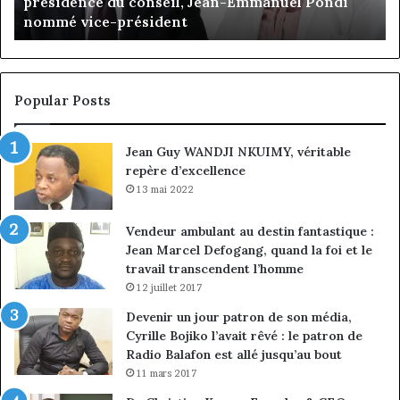
s
présidence du conseil, Jean-Emmanuel Pondi
présidence
le
nommé vice-président
du
ch
conseil,
de
Jean-
la
Emmanuel
cr
Pondi
so
Popular Posts
nommé
di
vice-
Jean Guy WANDJI NKUIMY, véritable
président
repère d’excellence
13 mai 2022
Vendeur ambulant au destin fantastique :
Jean Marcel Defogang, quand la foi et le
travail transcendent l’homme
12 juillet 2017
Devenir un jour patron de son média,
Cyrille Bojiko l’avait rêvé : le patron de
Radio Balafon est allé jusqu’au bout
11 mars 2017