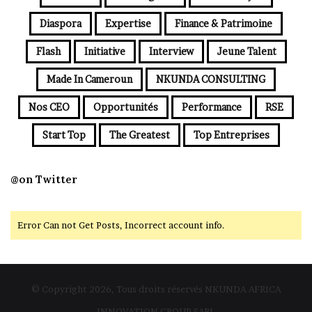
Diaspora
Expertise
Finance & Patrimoine
Flash
Initiative
Interview
Jeune Talent
Made In Cameroun
NKUNDA CONSULTING
Nos CEO
Opportunités
Performance
RSE
Start Top
The Greatest
Top Entreprises
@on Twitter
Error Can not Get Posts, Incorrect account info.
© Copyright 2026, Tous droits réservés NKUNDA AFRICA
INNOVATION GROUP SARL