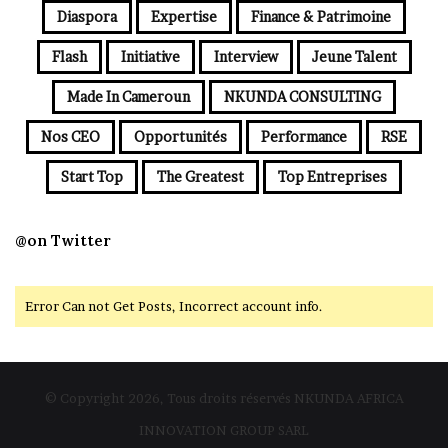
Diaspora
Expertise
Finance & Patrimoine
Flash
Initiative
Interview
Jeune Talent
Made In Cameroun
NKUNDA CONSULTING
Nos CEO
Opportunités
Performance
RSE
Start Top
The Greatest
Top Entreprises
@on Twitter
Error Can not Get Posts, Incorrect account info.
© Copyright 2026, Tous droits réservés NKUNDA AFRICA
INNOVATION GROUP SARL