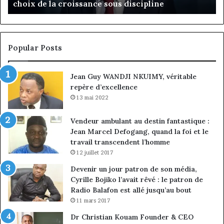
choix de la croissance sous discipline
choix
l’
de
cl
la
à
croissance
la
sous
co
Popular Posts
discipline
du
ma
Jean Guy WANDJI NKUIMY, véritable
de
repère d’excellence
en
13 mai 2022
Vendeur ambulant au destin fantastique :
Jean Marcel Defogang, quand la foi et le
travail transcendent l’homme
12 juillet 2017
Devenir un jour patron de son média,
Cyrille Bojiko l’avait rêvé : le patron de
Radio Balafon est allé jusqu’au bout
11 mars 2017
Dr Christian Kouam Founder & CEO