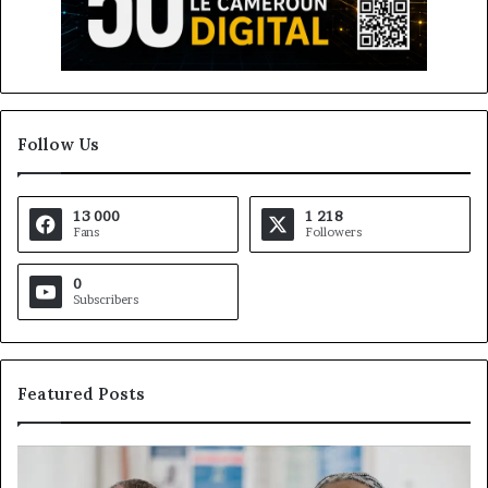
Follow Us
13 000
1 218
Fans
Followers
0
Subscribers
Featured Posts
Fondation
Ga
MTN
De