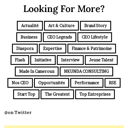
Looking For More?
Actualité
Art & Culture
Brand Story
Business
CEO Legends
CEO Lifestyle
Diaspora
Expertise
Finance & Patrimoine
Flash
Initiative
Interview
Jeune Talent
Made In Cameroun
NKUNDA CONSULTING
Nos CEO
Opportunités
Performance
RSE
Start Top
The Greatest
Top Entreprises
@on Twitter