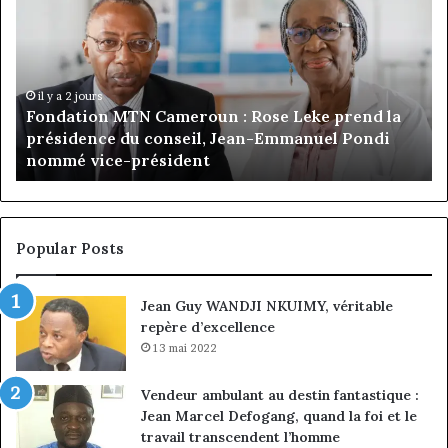
Cameroun
à
:
la
Rose
tê
Leke
d’
prend
Ca
il y a 2 jours
Fondation MTN Cameroun : Rose Leke prend la
la
:
s
présidence du conseil, Jean-Emmanuel Pondi
présidence
le
nommé vice-président
du
ch
conseil,
de
Jean-
la
Emmanuel
cr
Pondi
so
Popular Posts
nommé
di
vice-
Jean Guy WANDJI NKUIMY, véritable
président
repère d’excellence
13 mai 2022
Vendeur ambulant au destin fantastique :
Jean Marcel Defogang, quand la foi et le
travail transcendent l’homme