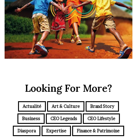
Looking For More?
Actualité
Art & Culture
Brand Story
Business
CEO Legends
CEO Lifestyle
Diaspora
Expertise
Finance & Patrimoine