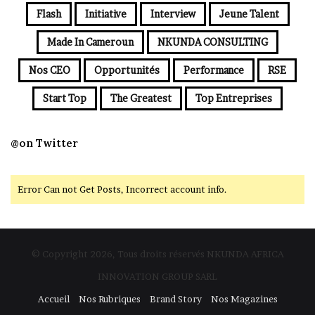
Flash
Initiative
Interview
Jeune Talent
Made In Cameroun
NKUNDA CONSULTING
Nos CEO
Opportunités
Performance
RSE
Start Top
The Greatest
Top Entreprises
@on Twitter
Error Can not Get Posts, Incorrect account info.
© Copyright 2026, Tous droits réservés NKUNDA AFRICA
INNOVATION GROUP SARL
Accueil
Nos Rubriques
Brand Story
Nos Magazines