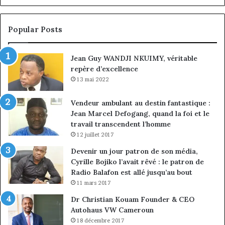
la
à
croissance
la
sous
co
Popular Posts
discipline
du
ma
Jean Guy WANDJI NKUIMY, véritable
de
repère d’excellence
en
13 mai 2022
Vendeur ambulant au destin fantastique :
Jean Marcel Defogang, quand la foi et le
travail transcendent l’homme
12 juillet 2017
Devenir un jour patron de son média,
Cyrille Bojiko l’avait rêvé : le patron de
Radio Balafon est allé jusqu’au bout
11 mars 2017
Dr Christian Kouam Founder & CEO
Autohaus VW Cameroun
18 décembre 2017