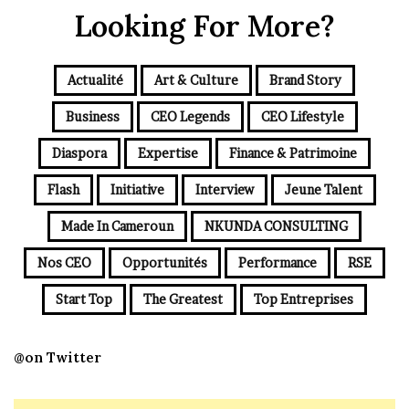
Looking For More?
Actualité
Art & Culture
Brand Story
Business
CEO Legends
CEO Lifestyle
Diaspora
Expertise
Finance & Patrimoine
Flash
Initiative
Interview
Jeune Talent
Made In Cameroun
NKUNDA CONSULTING
Nos CEO
Opportunités
Performance
RSE
Start Top
The Greatest
Top Entreprises
@on Twitter