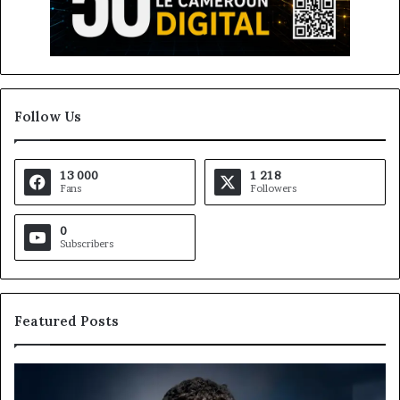
Follow Us
13 000
1 218
Fans
Followers
0
Subscribers
Featured Posts
Gaëtan
M
Debuchy
Bu