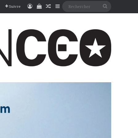
Connexion
Voir votre panier
Article Aléatoire
Sidebar (barre latérale)
Rechercher
Suivre