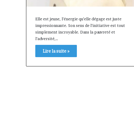
Elle est jeune, l’énergie qu’elle dégage est juste
impressionnante. Son sens de l’initiative est tout
simplement incroyable. Dans la pauvreté et
l’adversité,…
Lire la suite »
« Cette
plateforme
va
contribuer
il y a 1 semaine
à
« Cette platef
faire