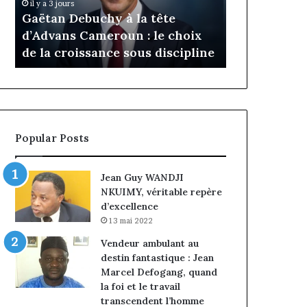
Daya Tchan
il y a 3 jours
Cameroun
Tchangoum
Gaëtan Debuchy à la tête
l’expérience
:
passe
d’Advans Cameroun : le choix
conquête d
le
de
de la croissance sous discipline
entreprises
choix
l’expérience
de
client
la
à
croissance
la
sous
conquête
discipline
du
Popular Posts
marché
des
entreprises
Jean Guy WANDJI
NKUIMY, véritable repère
d’excellence
13 mai 2022
Vendeur ambulant au
destin fantastique : Jean
Marcel Defogang, quand
la foi et le travail
transcendent l’homme