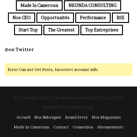
Made In Cameroun
NKUNDA CONSULTING
Nos CEO
Opportunités
Performance
RSE
Start Top
The Greatest
Top Entreprises
@on Twitter
Error Can not Get Posts, Incorrect account info.
© Copyright 2026, Tous droits réservés NKUNDA AFRICA
INNOVATION GROUP SARL
Accueil
Nos Rubriques
Brand Story
Nos Magazines
Made in Cameroun
Contact
Connexion
Abonnements