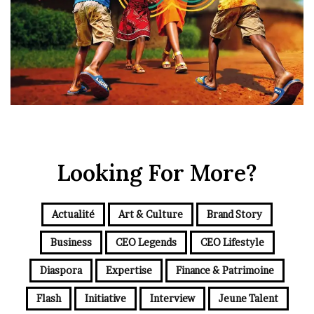
Looking For More?
Actualité
Art & Culture
Brand Story
Business
CEO Legends
CEO Lifestyle
Diaspora
Expertise
Finance & Patrimoine
Flash
Initiative
Interview
Jeune Talent