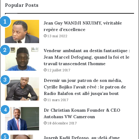
sous
co
Popular Posts
discipline
du
ma
Jean Guy WANDJI NKUIMY, véritable
de
repère d’excellence
en
13 mai 2022
Vendeur ambulant au destin fantastique :
Jean Marcel Defogang, quand la foi et le
travail transcendent l’homme
12 juillet 2017
Devenir un jour patron de son média,
Cyrille Bojiko l’avait rêvé : le patron de
Radio Balafon est allé jusqu’au bout
11 mars 2017
Dr Christian Kouam Founder & CEO
Autohaus VW Cameroun
18 décembre 2017
Joseph Kadji Defosso, au-delà d’une