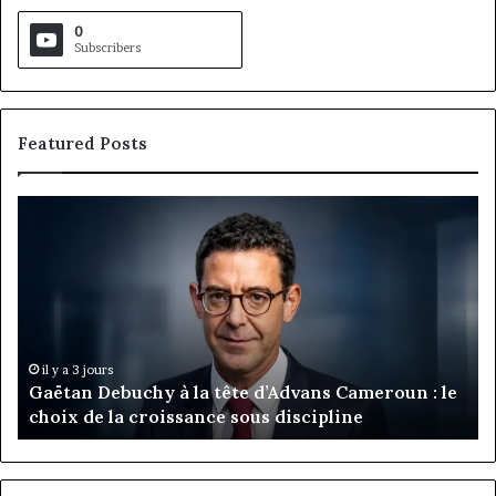
0
Subscribers
Featured Posts
Gaëtan
M
Debuchy
Bu
à
:
la
Ma
tête
Ro
d’Advans
Da
Cameroun
Tc
:
pa
il y a 3 jours
Gaëtan Debuchy à la tête d’Advans Cameroun : le
le
de
choix de la croissance sous discipline
choix
l’
de
cl
la
à
croissance
la