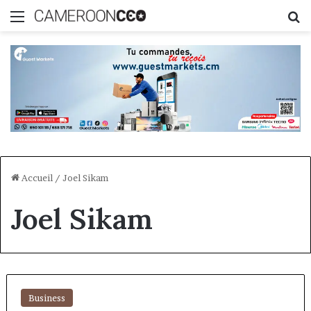
Menu
R
Accueil
/
Joel Sikam
Joel Sikam
Business