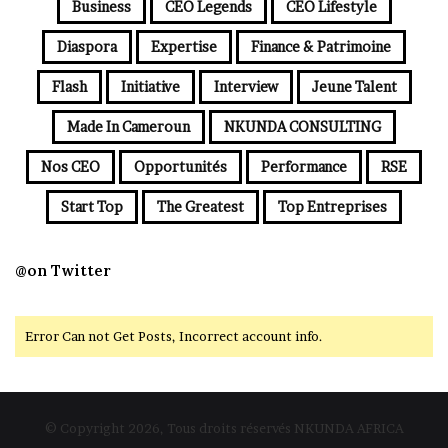
Business
CEO Legends
CEO Lifestyle
Diaspora
Expertise
Finance & Patrimoine
Flash
Initiative
Interview
Jeune Talent
Made In Cameroun
NKUNDA CONSULTING
Nos CEO
Opportunités
Performance
RSE
Start Top
The Greatest
Top Entreprises
@on Twitter
Error Can not Get Posts, Incorrect account info.
© Copyright 2026, Tous droits réservés NKUNDA AFRICA