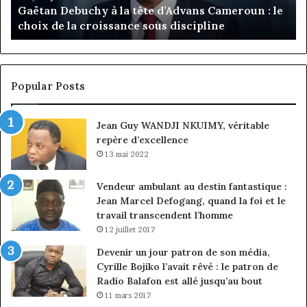
Gaëtan Debuchy à la tête d’Advans Cameroun : le
le
de
choix de la croissance sous discipline
choix
l’
de
cl
la
à
croissance
la
sous
co
Popular Posts
discipline
du
ma
Jean Guy WANDJI NKUIMY, véritable
de
repère d’excellence
en
13 mai 2022
Vendeur ambulant au destin fantastique :
Jean Marcel Defogang, quand la foi et le
travail transcendent l’homme
12 juillet 2017
Devenir un jour patron de son média,
Cyrille Bojiko l’avait rêvé : le patron de
Radio Balafon est allé jusqu’au bout
11 mars 2017