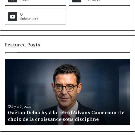
Fans
Followers
0
Subscribers
Featured Posts
Gaëtan
M
Debuchy
Bu
à
:
la
Ma
tête
Ro
d’Advans
Da
Cameroun
Tc
:
pa
il y a 3 jours
Gaëtan Debuchy à la tête d’Advans Cameroun : le
le
de
choix de la croissance sous discipline
choix
l’
de
cl
la
à