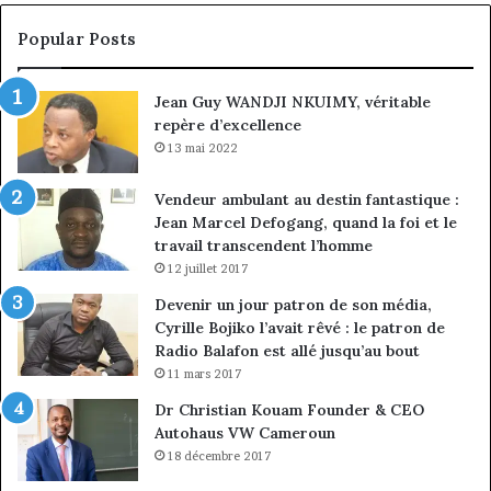
croissance
la
sous
co
Popular Posts
discipline
du
ma
Jean Guy WANDJI NKUIMY, véritable
de
repère d’excellence
en
13 mai 2022
Vendeur ambulant au destin fantastique :
Jean Marcel Defogang, quand la foi et le
travail transcendent l’homme
12 juillet 2017
Devenir un jour patron de son média,
Cyrille Bojiko l’avait rêvé : le patron de
Radio Balafon est allé jusqu’au bout
11 mars 2017
Dr Christian Kouam Founder & CEO
Autohaus VW Cameroun
18 décembre 2017