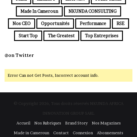
Made In Cameroun
NKUNDA CONSULTING
Nos CEO
Opportunités
Performance
RSE
Start Top
The Greatest
Top Entreprises
@on Twitter
Error Can not Get Posts, Incorrect account info.
© Copyright 2026, Tous droits réservés NKUNDA AFRICA
INNOVATION GROUP SARL
Accueil
Nos Rubriques
Brand Story
Nos Magazines
Made in Cameroun
Contact
Connexion
Abonnements