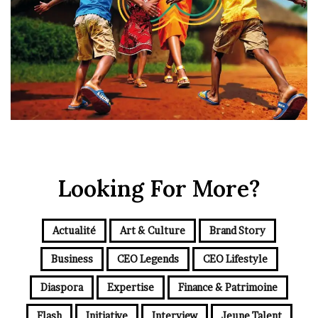
Looking For More?
Actualité
Art & Culture
Brand Story
Business
CEO Legends
CEO Lifestyle
Diaspora
Expertise
Finance & Patrimoine
Flash
Initiative
Interview
Jeune Talent