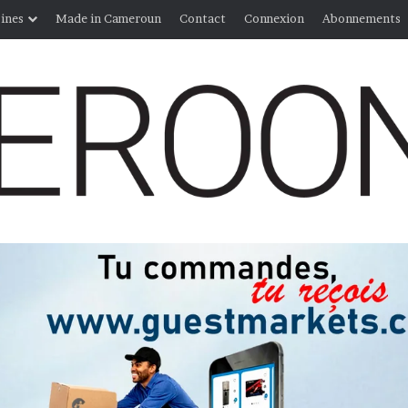
ines
Made in Cameroun
Contact
Connexion
Abonnements