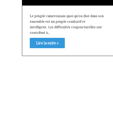
Le peuple camerounais quoi qu’on dise dans son
ensemble est un peuple combatif et
intelligent. Les difficultés conjoncturelles ont
contribué à…
Lire la suite »
« Cette
plateforme
va
contribuer
il y a 1 semaine
à
« Cette plateforme va
faire