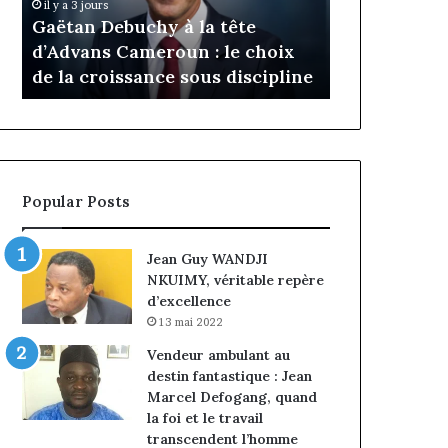
Daya Tchangoum passe de
Tchangoum
chy à la tête
l’expérience client à la
passe
meroun : le choix
conquête du marché des
de
sance sous discipline
entreprises
l’expérience
client
à
la
conquête
du
Popular Posts
marché
des
entreprises
Jean Guy WANDJI
NKUIMY, véritable repère
d’excellence
13 mai 2022
Vendeur ambulant au
destin fantastique : Jean
Marcel Defogang, quand
la foi et le travail
transcendent l’homme