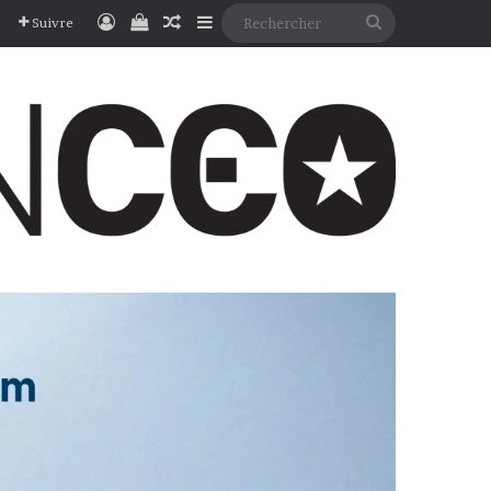
Connexion
Voir votre panier
Article Aléatoire
Sidebar (barre latérale)
Rechercher
Suivre