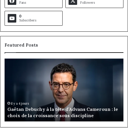
Fans
Followers
0
Subscribers
Featured Posts
Gaëtan
M
Debuchy
Bu
à
:
la
Ma
tête
Ro
d’Advans
Da
Cameroun
Tc
:
pa
il y a 4 jours
Gaëtan Debuchy à la tête d’Advans Cameroun : le
le
de
choix de la croissance sous discipline
choix
l’
de
cl
la
à