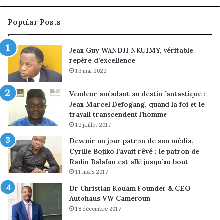
croissance
la
sous
co
Popular Posts
discipline
du
ma
Jean Guy WANDJI NKUIMY, véritable
de
repère d’excellence
en
13 mai 2022
Vendeur ambulant au destin fantastique :
Jean Marcel Defogang, quand la foi et le
travail transcendent l’homme
12 juillet 2017
Devenir un jour patron de son média,
Cyrille Bojiko l’avait rêvé : le patron de
Radio Balafon est allé jusqu’au bout
11 mars 2017
Dr Christian Kouam Founder & CEO
Autohaus VW Cameroun
18 décembre 2017