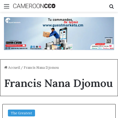
Menu
R
Accueil
/
Francis Nana Djomou
Francis Nana Djomou
The Greatest