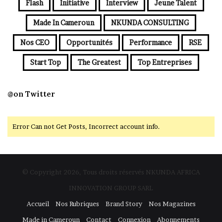
Flash
Initiative
Interview
Jeune Talent
Made In Cameroun
NKUNDA CONSULTING
Nos CEO
Opportunités
Performance
RSE
Start Top
The Greatest
Top Entreprises
@on Twitter
Error Can not Get Posts, Incorrect account info.
© Copyright 2026, Tous droits réservés NKUNDA AFRICA
INNOVATION GROUP SARL
Accueil
Nos Rubriques
Brand Story
Nos Magazines
Made in Cameroun
Contact
Connexion
Abonnements