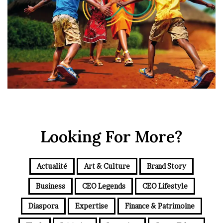
Looking For More?
Actualité
Art & Culture
Brand Story
Business
CEO Legends
CEO Lifestyle
Diaspora
Expertise
Finance & Patrimoine