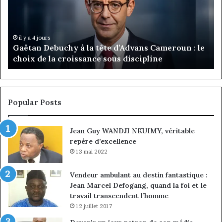
tête
Ro
d’Advans
Da
Cameroun
Tc
:
pa
il y a 4 jours
Gaëtan Debuchy à la tête d’Advans Cameroun : le
le
de
choix de la croissance sous discipline
choix
l’
de
cl
la
à
croissance
la
sous
co
Popular Posts
discipline
du
ma
Jean Guy WANDJI NKUIMY, véritable
de
repère d’excellence
en
13 mai 2022
Vendeur ambulant au destin fantastique :
Jean Marcel Defogang, quand la foi et le
travail transcendent l’homme
12 juillet 2017