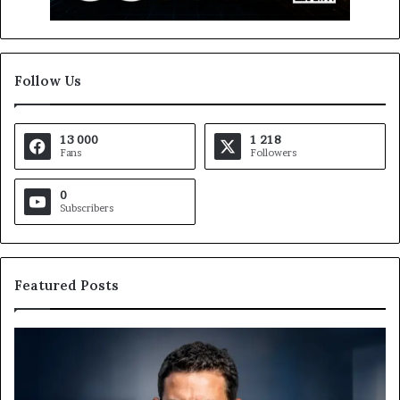
Follow Us
13 000
1 218
Fans
Followers
0
Subscribers
Featured Posts
Gaëtan
M
Debuchy
Bu
à
:
la
Ma