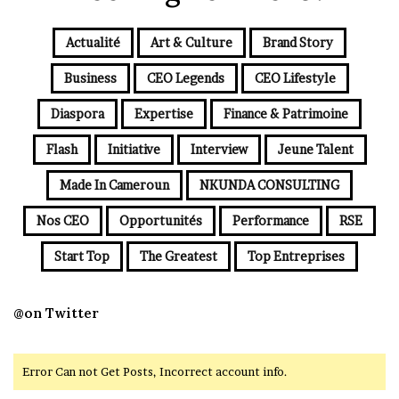
Actualité
Art & Culture
Brand Story
Business
CEO Legends
CEO Lifestyle
Diaspora
Expertise
Finance & Patrimoine
Flash
Initiative
Interview
Jeune Talent
Made In Cameroun
NKUNDA CONSULTING
Nos CEO
Opportunités
Performance
RSE
Start Top
The Greatest
Top Entreprises
@on Twitter
Error Can not Get Posts, Incorrect account info.