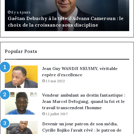
Cameroun
Tc
:
pa
il y a 4 jours
Gaëtan Debuchy à la tête d’Advans Cameroun : le
le
de
choix de la croissance sous discipline
choix
l’
de
cl
la
à
croissance
la
sous
co
Popular Posts
discipline
du
ma
Jean Guy WANDJI NKUIMY, véritable
de
repère d’excellence
en
13 mai 2022
Vendeur ambulant au destin fantastique :
Jean Marcel Defogang, quand la foi et le
travail transcendent l’homme
12 juillet 2017
Devenir un jour patron de son média,
Cyrille Bojiko l’avait rêvé : le patron de