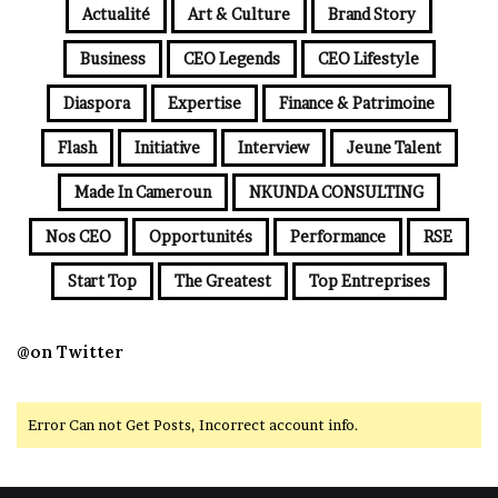
Actualité
Art & Culture
Brand Story
Business
CEO Legends
CEO Lifestyle
Diaspora
Expertise
Finance & Patrimoine
Flash
Initiative
Interview
Jeune Talent
Made In Cameroun
NKUNDA CONSULTING
Nos CEO
Opportunités
Performance
RSE
Start Top
The Greatest
Top Entreprises
@on Twitter
Error Can not Get Posts, Incorrect account info.