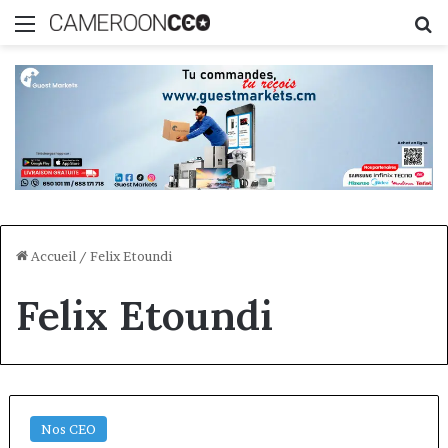
Menu
R
Accueil
/
Felix Etoundi
Felix Etoundi
Nos CEO