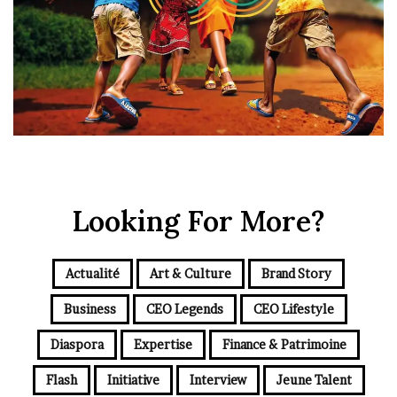
Looking For More?
Actualité
Art & Culture
Brand Story
Business
CEO Legends
CEO Lifestyle
Diaspora
Expertise
Finance & Patrimoine
Flash
Initiative
Interview
Jeune Talent