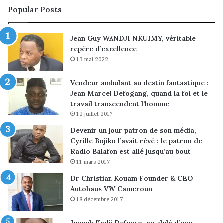
sous
co
Popular Posts
discipline
du
ma
Jean Guy WANDJI NKUIMY, véritable
de
repère d’excellence
en
13 mai 2022
Vendeur ambulant au destin fantastique :
Jean Marcel Defogang, quand la foi et le
travail transcendent l’homme
12 juillet 2017
Devenir un jour patron de son média,
Cyrille Bojiko l’avait rêvé : le patron de
Radio Balafon est allé jusqu’au bout
11 mars 2017
Dr Christian Kouam Founder & CEO
Autohaus VW Cameroun
18 décembre 2017
Joseph Kadji Defosso, au-delà d’une