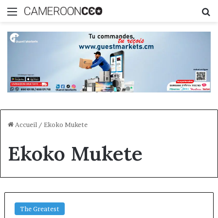
Menu
R
Accueil
/
Ekoko Mukete
Ekoko Mukete
The Greatest