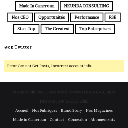
Made In Cameroun
NKUNDA CONSULTING
Nos CEO
Opportunités
Performance
RSE
Start Top
The Greatest
Top Entreprises
@on Twitter
Error Can not Get Posts, Incorrect account info.
© Copyright 2026, Tous droits réservés NKUNDA AFRICA
INNOVATION GROUP SARL
Accueil
Nos Rubriques
Brand Story
Nos Magazines
Made in Cameroun
Contact
Connexion
Abonnements