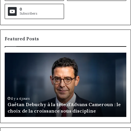
0
Subscribers
Featured Posts
Gaëtan
M
Debuchy
Bu
à
:
la
Ma
tête
Ro
d’Advans
Da
Cameroun
Tc
:
pa
il y a 4 jours
Gaëtan Debuchy à la tête d’Advans Cameroun : le
le
de
choix de la croissance sous discipline
choix
l’
de
cl
la
à
croissance
la