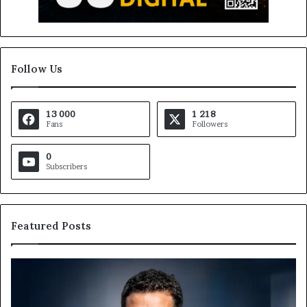
Follow Us
13 000
1 218
Fans
Followers
0
Subscribers
Featured Posts
Gaëtan
M
Debuchy
Bu
à
: