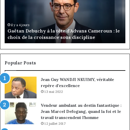
la
Ma
tête
Ro
d’Advans
Da
Cameroun
Tc
:
pa
il y a 4 jours
Gaëtan Debuchy à la tête d’Advans Cameroun : le
le
de
choix de la croissance sous discipline
choix
l’
de
cl
la
à
croissance
la
sous
co
Popular Posts
discipline
du
ma
Jean Guy WANDJI NKUIMY, véritable
de
repère d’excellence
en
13 mai 2022
Vendeur ambulant au destin fantastique :
Jean Marcel Defogang, quand la foi et le
travail transcendent l’homme
12 juillet 2017