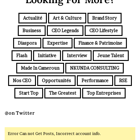
Actualité
Art & Culture
Brand Story
Business
CEO Legends
CEO Lifestyle
Diaspora
Expertise
Finance & Patrimoine
Flash
Initiative
Interview
Jeune Talent
Made In Cameroun
NKUNDA CONSULTING
Nos CEO
Opportunités
Performance
RSE
Start Top
The Greatest
Top Entreprises
@on Twitter
Error Can not Get Posts, Incorrect account info.