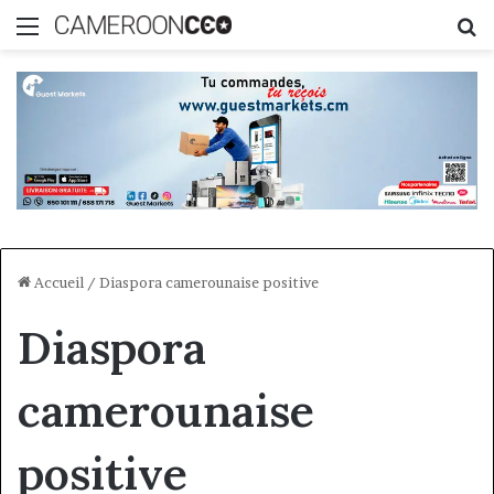
Menu
R
Accueil
/
Diaspora camerounaise positive
Diaspora
camerounaise
positive