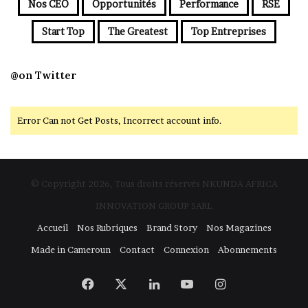
Nos CEO
Opportunités
Performance
RSE
Start Top
The Greatest
Top Entreprises
@on Twitter
Error Can not Get Posts, Incorrect account info.
© Copyright 2026, Tous droits réservés NKUNDA AFRICA
INNOVATION GROUP SARL
Accueil
Nos Rubriques
Brand Story
Nos Magazines
Made in Cameroun
Contact
Connexion
Abonnements
Facebook
X
Linkedin
YouTube
Instagram