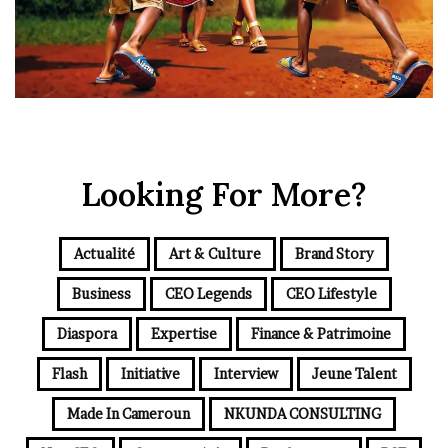
Looking For More?
Actualité
Art & Culture
Brand Story
Business
CEO Legends
CEO Lifestyle
Diaspora
Expertise
Finance & Patrimoine
Flash
Initiative
Interview
Jeune Talent
Made In Cameroun
NKUNDA CONSULTING