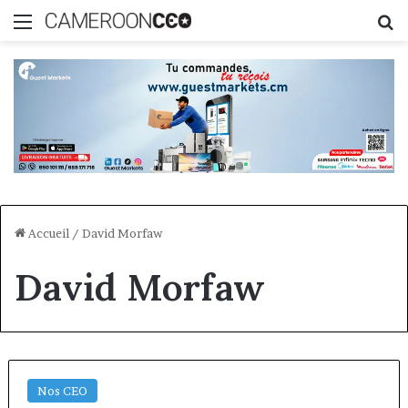
Menu
R
Accueil
/
David Morfaw
David Morfaw
Nos CEO