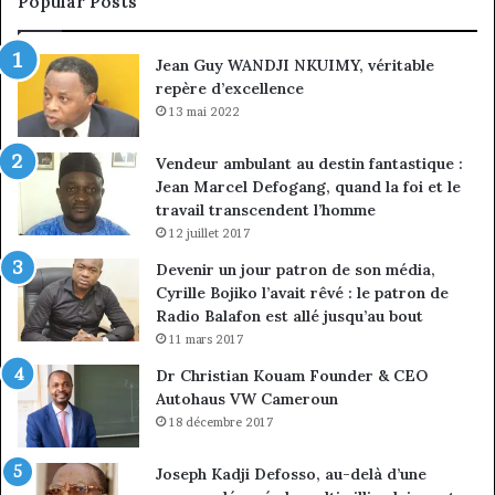
Popular Posts
discipline
du
ma
Jean Guy WANDJI NKUIMY, véritable
de
repère d’excellence
en
13 mai 2022
Vendeur ambulant au destin fantastique :
Jean Marcel Defogang, quand la foi et le
travail transcendent l’homme
12 juillet 2017
Devenir un jour patron de son média,
Cyrille Bojiko l’avait rêvé : le patron de
Radio Balafon est allé jusqu’au bout
11 mars 2017
Dr Christian Kouam Founder & CEO
Autohaus VW Cameroun
18 décembre 2017
Joseph Kadji Defosso, au-delà d’une