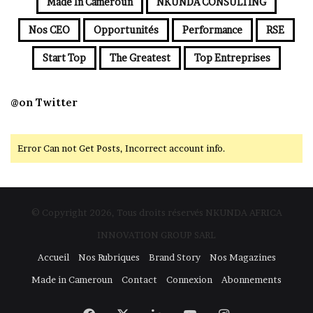
Made In Cameroun
NKUNDA CONSULTING
Nos CEO
Opportunités
Performance
RSE
Start Top
The Greatest
Top Entreprises
@on Twitter
Error Can not Get Posts, Incorrect account info.
© Copyright 2026, Tous droits réservés NKUNDA AFRICA
INNOVATION GROUP SARL
Accueil
Nos Rubriques
Brand Story
Nos Magazines
Made in Cameroun
Contact
Connexion
Abonnements