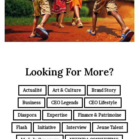
Looking For More?
Actualité
Art & Culture
Brand Story
Business
CEO Legends
CEO Lifestyle
Diaspora
Expertise
Finance & Patrimoine
Flash
Initiative
Interview
Jeune Talent