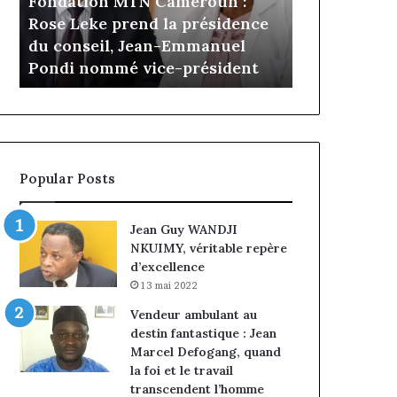
N Cameroun :
il y a 5 jours
Cameroun
nd la présidence
Gaëtan Debuchy à la tête
:
Jean-Emmanuel
d’Advans Cameroun : le choix
le
vice-président
de la croissance sous discipli
choix
de
la
croissance
sous
discipline
Popular Posts
Jean Guy WANDJI
NKUIMY, véritable repère
d’excellence
13 mai 2022
Vendeur ambulant au
destin fantastique : Jean
Marcel Defogang, quand
la foi et le travail
transcendent l’homme