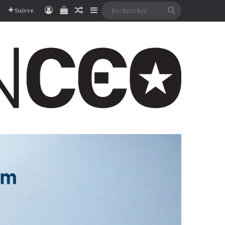
Connexion
Voir votre panier
Article Aléatoire
Sidebar (barre latérale)
Rechercher
Suivre