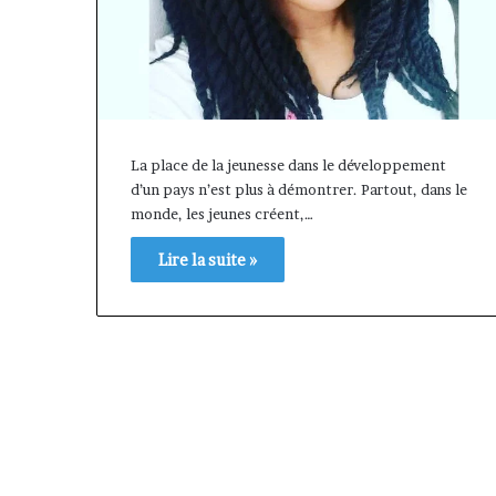
La place de la jeunesse dans le développement
d’un pays n’est plus à démontrer. Partout, dans le
monde, les jeunes créent,…
Lire la suite »
Afri
Insurance
et
AfriLife
il y a 1 semaine
Insurance
Afri Insurance et AfriLife
: