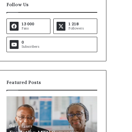
Follow Us
13 000
1 218
Fans
Followers
0
Subscribers
Featured Posts
Gaëtan
Debuchy
à
la
tête
d’Advans