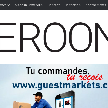
ines
Made in Cameroun
Contact
Connexion
Abonnements